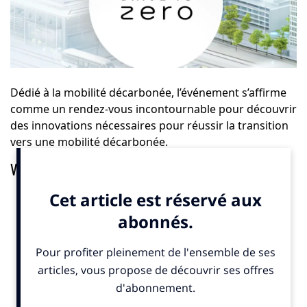
Dédié à la mobilité décarbonée, l’événement s’affirme
comme un rendez-vous incontournable pour découvrir
des innovations nécessaires pour réussir la transition
vers une mobilité décarbonée.
Vers une mobilité sobre, partagée et électrifiée
Drive to Zero s’adresse à tous les acteurs engagés
dans la transformation des mobilités : élus, industriels,
startups, experts, opérateurs et citoyens
professionnels. Ce creuset d’innovation mise sur les
expérimentations concrètes pour faire avancer la
transition. Parmi les solutions mises en lumière, les
véhicules intermédiaires
illustrent bien cette nouvelle