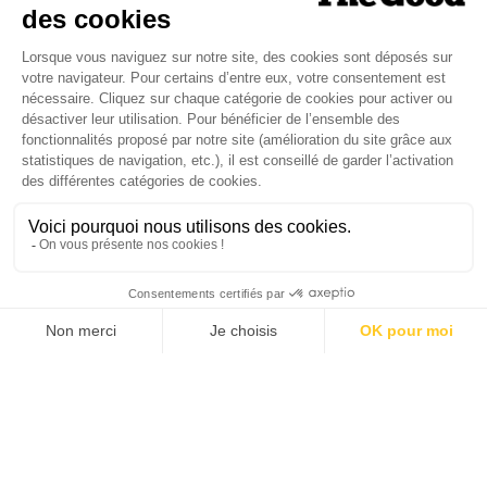
Dans ce numéro, enquête : Comment les
médias luttent-ils contre la désinformation ? |
Palmarès complet du Grand Prix de la Good
Économie 2025 | La grande interview de Marc
Gomes, CEO France & Chief People Officer
EMEA chez The Adecco Group
J'ACHÈTE LE NUMÉRO
JE M'ABONNE 1 AN - 4 NUM.
JE DÉCOUVRE LES NUMÉROS PRÉCÉDENTS
Je suis déjà abonné(e) :
je consulte la revue en
version digitale