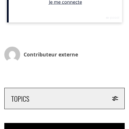
territorial, nous créons un effet démultiplicateur pour
des initiatives à fort potentiel social.
Cette approche nous permet non seulement de
soutenir ces projets, mais aussi de transformer nos
propres pratiques et d’enrichir nos métiers. C’est un
moyen de repenser l’exercice du droit à la santé, en
adressant des réponses à des déterminants de santé
Contributeur externe
qui sont souvent délaissés par les acteurs classiques
de la santé.
L’exemple inspirant du Programme Malin, lauréat 2023
La France s’engage
L’alliance nouée entre VYV Enfance et Programme
TOPICS
Malin en est une parfaite illustration. Face au défi
majeur des inégalités sociales de santé durant les 1000
premiers jours de l’enfant, nous avons construit
ensemble une réponse innovante et concrète. Ce