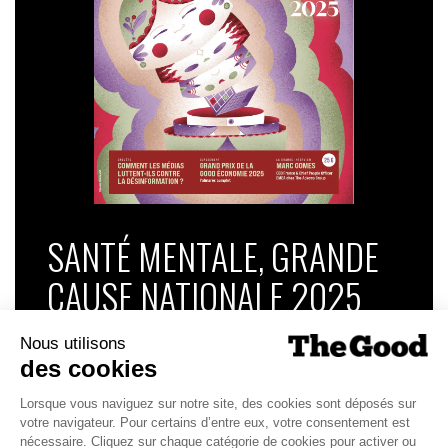
SANTÉ MENTALE, GRANDE
CAUSE NATIONALE 2025
Dans ce numéro, enquête : Comment les
médias luttent-ils contre la désinformation ? |
Palmarès complet du Grand Prix de la Good
Économie 2025 | La grande interview de Marc