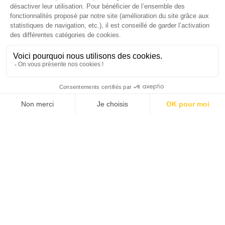
Gomes, CEO France & Chief People Officer
EMEA chez The Adecco Group
J'ACHÈTE LE NUMÉRO
JE M'ABONNE 1 AN - 4 NUM.
JE DÉCOUVRE LES NUMÉROS PRÉCÉDENTS
Je suis déjà abonné(e) :
je consulte la revue en
version digitale