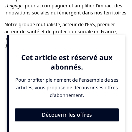
s’engage
, pour accompagner et amplifier l’impact des
innovations sociales qui émergent dans nos territoires.
Notre groupe mutualiste, acteur de l’ESS, premier
acteur de santé et de protection sociale en France,
porte dans son ADN les valeurs de solidarité et
d’entraide et les mobilise pour exercer le droit à la
santé.
Aujourd’hui plus que jamais, face aux défis sociétaux
qui nous attendent, nous devons réinventer nos
modes d’action et tisser des alliances fécondes avec
celles et ceux qui portent les solutions de demain.
Une alliance stratégique au service de l’innovation
sociale
Notre partenariat avec
La France
s’engage
illustre
parfaitement cette ambition. En mettant à disposition
notre infrastructure nationale et notre ancrage