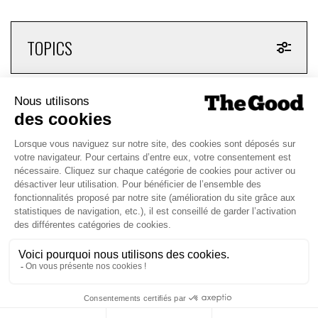
TOPICS
CHAQUE MARDI, RECEVEZ
UNE DOSE... DE GOOD !
JE DÉCOUVRE LA NEWS !
1
10
11
12
13
14
15
16
139
…
…