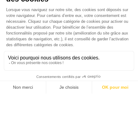
médias luttent-ils contre la désinformation ? |
Palmarès complet du Grand Prix de la Good
Économie 2025 | La grande interview de Marc
Gomes, CEO France & Chief People Officer
EMEA chez The Adecco Group
J'ACHÈTE LE NUMÉRO
JE M'ABONNE 1 AN - 4 NUM.
JE DÉCOUVRE LES NUMÉROS PRÉCÉDENTS
Je suis déjà abonné(e) :
je consulte la revue en
version digitale