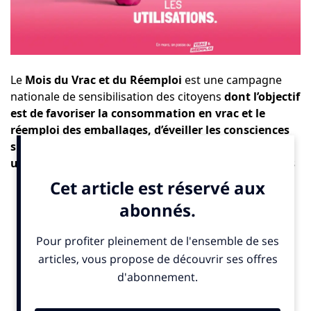
Le
Mois du Vrac et du Réemploi
est une campagne
nationale de sensibilisation des citoyens
dont l’objectif
est de favoriser la consommation en vrac et le
réemploi des emballages, d’éveiller les consciences
sur le sujet sur l’impact des emballages à usage
unique et de changer collectivement nos habitudes
de manière festive et positive.
L’évènement se
déroule chaque année partout en France entre le 1er
et le 31 mars.
Le Mois du Vrac et du Réemploi est un événement
participatif.
«
La carte interactive des animations est au
cœur du dispositif. C’est elle qui répertorie toutes les actions
proposées au citoyen qui souhaite passer au vrac et au
réemploi proche de chez lui. Commerces, restaurants,