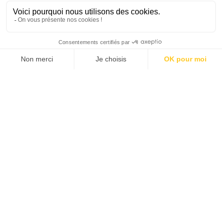
SUIVEZ-NOUS
Agence web
:
Novius