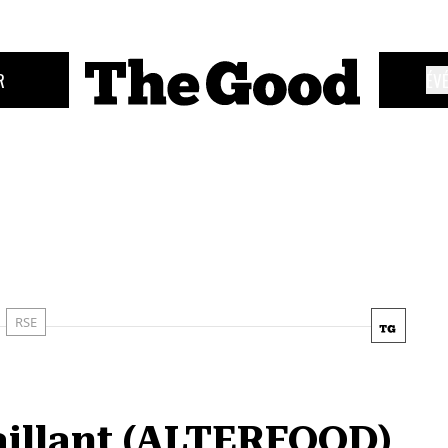
R
ÉV
RSE
Vaillant (ALTERFOOD)