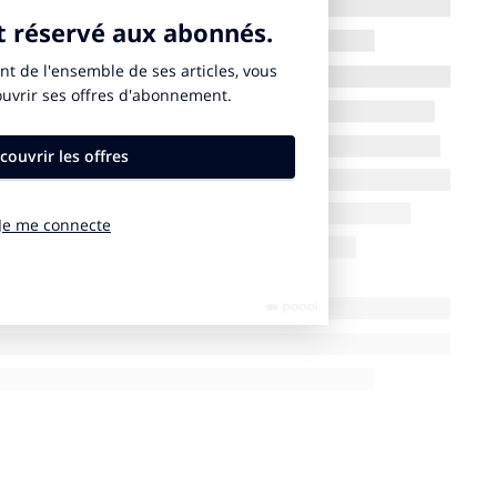
ne peut être pleinement efficace sans l’adhésion et
’est pas seulement une stratégie d’entreprise, c’est
e des équipes.
aborateurs dans sa politique RSE :
ollaborateurs à participer à l’élaboration des projets
ué un comité RSE avec des représentants de chaque
aborateurs de participer activement aux actions
rise et de contribuer aux choix des projets.
 éloignées des préoccupations quotidiennes. Il est
s adaptées pour expliquer clairement les enjeux
Par exemple, nous organisons des actions concrètes
boration avec des associations locales, ou des
des conférences. Cela permet aux équipes de mieux