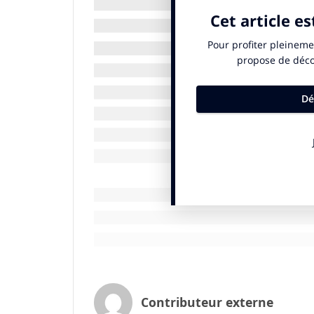
Mais la mise en place d’une politique RSE 
l’implication des collaborateurs. La RSE n
aussi un projet qui doit fédérer l’ensembl
Voici six conseils pour impliquer ses coll
Mettre en place un comité RSE
Pour renforcer l’engagement, invitez les c
RSE. Chez Alterfood, nous avons constit
service. Ce comité permet à tous les coll
sociales et environnementales de l’entrep
Former et sensibiliser les équipes
La RSE peut parfois sembler floue ou trop
donc essentiel de proposer des formation
environnementaux, sociaux et éthiques. 
comme le nettoyage des littoraux en colla
projections de reportages engagés avec 
Contributeur externe