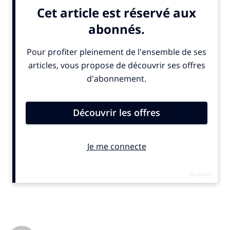
C’est-à-dire
créer des groupes de travail qui
bénéficient d’une grande autonomie, se réunissent
régulièrement pour favoriser la créativité,
s’approprier les projets, développer le sens de la
responsabilité et de la satisfaction
.
Chez Pomone, des groupes de travail sont des acteurs
responsables et engagés et ont été créés pour :
Repenser et réaménager un espace extérieur convivial
ou une salle de pause par exemple,
Inventer et mettre en œuvre un moment de partage
d’informations convivial avec un support de
communication. Le « Coffee Newspaper » est édité à la
suite du Coffee News qui a lieu tous les mercredis à
10h00 depuis mars 2022.
Réaliser des temps forts RSE et mobiliser sur une
thématique en partenariat avec une association locale.
Pomone et Flash Fruits sont engagés en faveur du don