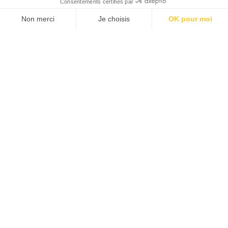
JE M'ABONNE 1 AN - 4 NUM.
JE DÉCOUVRE LES NUMÉROS PRÉCÉDENTS
Je suis déjà abonné(e) :
je consulte la revue en
version digitale
SUIVEZ-NOUS