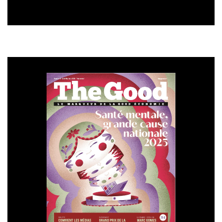
tous nos collaborateurs. Un temps est consacré à la
présentation d’une action RSE : nos partenariats
associatifs, l’impact de nos visites clients, etc
En réunion mensuelle des services. Les succès, les
échecs, les challenges RSE sont évoqués
Via une newsletter interne hebdomadaire : une
rubrique RSE est développée
Et sur linkedin, des posts réguliers permettent de
partager nos initiatives RSE
L’utilisation d’un label comme
PME+
crédibilise nos
engagements auprès de nos clients et partenaires. Ce
label est reconnu comme un gage de qualité et de
différenciation dans un marché concurrentiel, ainsi
Pomone se distingue des autres entreprises, en
mettant en avant son engagement pour des pratiques
responsables.