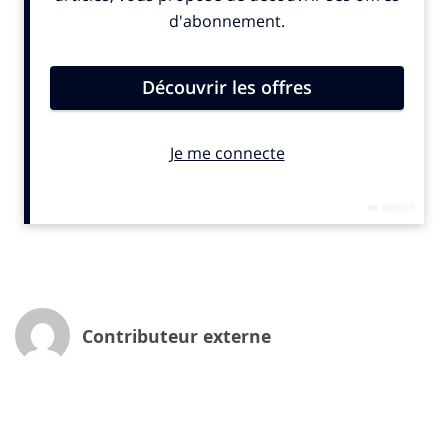
1/
SENSIBILISER ET IMPLIQUER TOUTES LES PARTIES
PRENANTES
L’implication des collaborateurs et de toutes les autres
parties prenantes suscite l’adhésion, encourage à la
participation et facile la mise en œuvre d’actions
concrètes. Chez FRUITS ROUGES & Co. nous nous
engageons à sensibiliser/former sur les actions
menées et à communiquer les objectifs de l’entreprise
grâce à des exemples concrets.
Notre responsable RSE se tient à l’écoute des
différentes rencontres pour présenter plus amplement
la démarche de FRUITS ROUGES & Co. Son expertise
Contributeur externe
permet d’installer un dialogue constructif autour
d’enjeux stratégiques.
Nous adoptons une gouvernance agile, impliquant des
acteurs internes et externes pour faciliter la prise de
décisions concertées. Cette approche favorise une