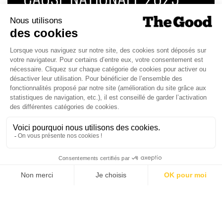
Dans ce numéro, enquête : Comment les
médias luttent-ils contre la désinformation ? |
Palmarès complet du Grand Prix de la Good
Économie 2025 | La grande interview de Marc
Gomes, CEO France & Chief People Officer
EMEA chez The Adecco Group
J'ACHÈTE LE NUMÉRO
JE M'ABONNE 1 AN - 4 NUM.
JE DÉCOUVRE LES NUMÉROS PRÉCÉDENTS