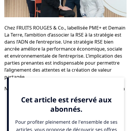
Chez
FRUITS ROUGES & Co.
, labellisée
PME+
et
Demain
La Terre
, l’ambition d’associer la RSE à la stratégie est
dans l’ADN de l’entreprise. Une stratégie RSE bien
ancrée améliore la performance économique, sociale
et environnementale de l’entreprise. L’implication des
parties prenantes est indispensable pour permettre
l’alignement des attentes et la création de valeur
partagée.
Nous tenons à toujours anticiper la réglementation en
conservant cette avance que nous avons eu lors de la
création de Demain la Terre (référentiel de
développement durable) en 2004, à une période où la
notion de RSE n’avait pas la résonnance qu’elle peut
avoir aujourd’hui.