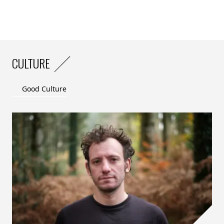
améliorées pour réduire l’ajout de sucre. Les origines
des fruits sont indiquées et les emballages à notre
marque propre sont estampillés du logo de nos
engagements ce qui permet de guider le
consommateur dans ses actes d’achats.
CULTURE
Nous nous engageons dans l’éducation et la
sensibilisation pour une consommation responsable
Good Culture
grâce aux différentes actions sur le territoire et aux
communications sur les réseaux sociaux mais
également en interne et auprès de toutes nos autres
parties prenantes.
3/
FIXER DES OBJECTIFS ET ADOPTER UNE STRATÉGIE
D’AMÉLIORATION CONTINUE
Au-delà des engagements de la direction, il est
indispensable d’obtenir l’implication forte de nos
collaborateurs. La RSE fait également partie des
objectifs des salariés au sein de leur métier et leurs