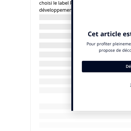
choisi le label RSE PME+ porté par la FE
développement de sa stratégie et de son p
– Le référentiel et cahier des charges du 
gage de sérieux d’autant plus que la label
ans, ce qui n’est pas le cas pour tous les l
– Le Label PME+ est uniquement destiné a
distribution, ce qui fait fortement écho 
sociale et environnementale sur notre ter
– Depuis sa création en 2014, le label PM
nouvelles entreprises, plus de 250 à date
et moyennes surface selon une étude KANT
– Le label est reconnu de nos clients de l
entreprises labellisées régulièrement da
web…)
– Le Label est animé par une équipe dynam
Webinaires très structurés puis le suivi d
labellisation par un Organisme Evaluateu
Une fois l’entreprise labellisée, elle s’