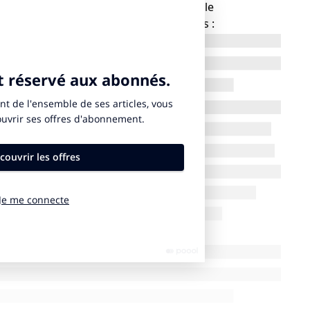
EF comme référentiel pour accompagner le
lan d’action RSE pour plusieurs raisons :
label PME+ est issu de la norme ISO 26000, c’est un
lisation nécessite un audit physique sur site tous les 2
abels.
ux PME et ETI françaises fournisseurs de la
à notre stratégie de création de valeur économique,
ritoire
E+ n’a cessé de se développer et de recruter de
, ce qui représente près de 4% des ventes en grandes
AR réalisée à l’occasion des 10 ans du label.
a grande distribution, qui mettent en avant les
ns des communications dédiées (prospectus, site
ique qui assure l’onboarding par le biais de
e l’entreprise tout au long du processus de
r indépendant.
intègre à la communauté PME+ avec de nombreuses