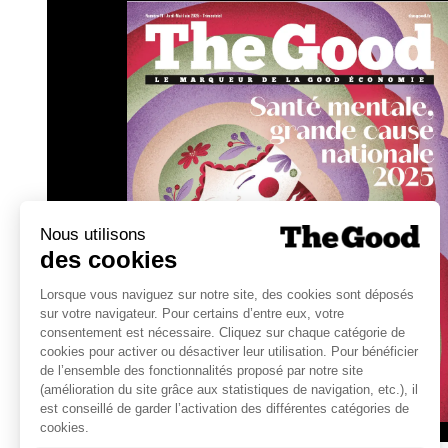
J’ai ainsi personnellement voulu allez plu
Entreprises pour le Climat Massif Centra
et l’impact de nos activités sur les aspect
rédiger une feuille de route climat à 2030.
problématiques avec d’autres dirigeants d
rencontres et visites d’entreprises perme
RSE : économies d’énergie, recyclage, mo
Enfin, nous avons pris la décision d’ouvri
de contribuer à vulgariser la RSE sur notre 
Savoir Faire » du Département de la Haute
Cela nous a permis d’engager certains tr
améliorer le cadre de vie des salariés.