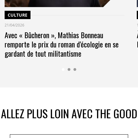
 intervenant majeur de notre secteur d’activité avec
 la totalité de nos produits, avec des pratiques
CULTURE
loi.
 a également permis de recruter une trentaine de
21/04/2026
 au dynamisme de notre territoire.
Avec « Bûcheron », Mathias Bonneau
ns au maximum avec des partenaires locaux, régionaux
remporte le prix du roman d’écologie en se
 fournisseurs de cartons, de notre transporteur et de
gardant de tout militantisme
une démarche de relocalisation des plantes à
nte en 2024 plus de 25% de notre CA sur la marque
grande majorité des événements sportifs et culturels
val de musique de la Chaise Dieu, le Trail de Saint
s également rejoint la Fondation du Patrimoine de
ALLEZ PLUS LOIN AVEC THE GOOD
tauration d’ouvrages du Patrimoine local.
ES (Gaz à Effet de Serre) et 2 Analyses de Cycles de Vie
nt permis de comprendre l’impact carbone de nos