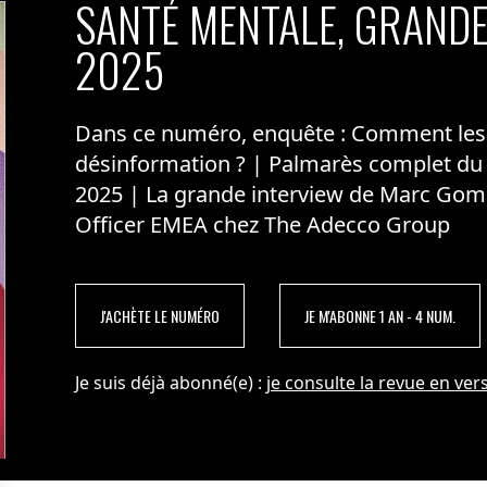
s loin en rejoignant la première Convention des
SANTÉ MENTALE, GRANDE
l, qui m’a permis d’élargir mon champ de connaissance
2025
s de biodiversité et de régénération du vivant, et de
 C’était aussi l’occasion de partager nos
’horizons et d’industries différents, avec des
Dans ce numéro, enquête : Comment les m
ttant d’échanger sur des aspects très concrets de la
dèles collaboratifs…
désinformation ? | Palmarès complet du
2025 | La grande interview de Marc Gom
r notre entreprise au public quelques jours par an afin
Officer EMEA chez The Adecco Group
territoire, dans le cadre de l’initiative « La Route des
 Loire.
avaux de rénovation de nos locaux qui ont contribué à
J'ACHÈTE LE NUMÉRO
JE M'ABONNE 1 AN - 4 NUM.
Je suis déjà abonné(e) :
je consulte la revue en vers