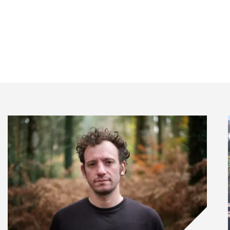
ques dans des webinaires thématiques dédiés ou lors
E en France et à l’international comme B-Corp ou
pour identifier ses forces et ses points de
un élément déterminant pour pouvoir se mettre en
ratiques, sélectionner des indicateurs pertinents, se
 a permis de définir nos points de force sur lesquels
re singularité :
ique l’éco-conception depuis de très nombreuses
ophane de nos boites en 2010, le plastique des
 et la colle des sachets qui sont en papier en
duits chimiques.