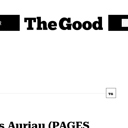
R
ÉV
s Auriau (PAGES