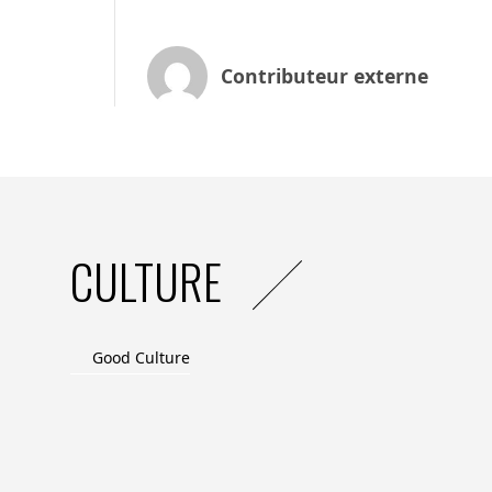
opportunités de partage de bonnes prati
de salons ou réunions de la FEEF.
Il existe bien entendu d’autres labels RS
Contributeur externe
Ecovadis.
2. Faire un état des lieux de départ 
développement.
Le fait de se doter d’un référentiel est 
CULTURE
route et pouvoir documenter ses bonnes p
comparer à la concurrence.
Dans ce cadre, la labellisation PME+ nous
Good Culture
nous souhaitons capitaliser et cultiver not
1. Empreinte Environnement : PAGES prat
années. Nous avons ainsi supprimé la cell
enveloppes qui sont maintenant en papier,
matériau vierge non blanchis par des pro