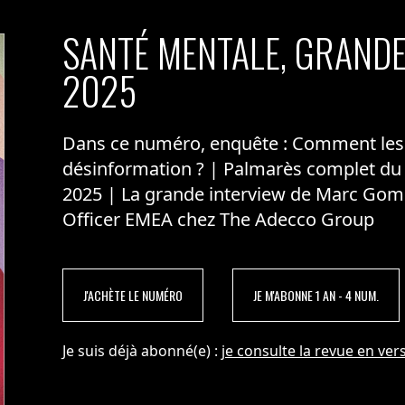
SANTÉ MENTALE, GRANDE
nnect et La Croix-Rouge française contre
nnes en situation de handicap
2025
Dans ce numéro, enquête : Comment les m
désinformation ? | Palmarès complet du
2025 | La grande interview de Marc Gom
Officer EMEA chez The Adecco Group
J'ACHÈTE LE NUMÉRO
JE M'ABONNE 1 AN - 4 NUM.
Je suis déjà abonné(e) :
je consulte la revue en vers