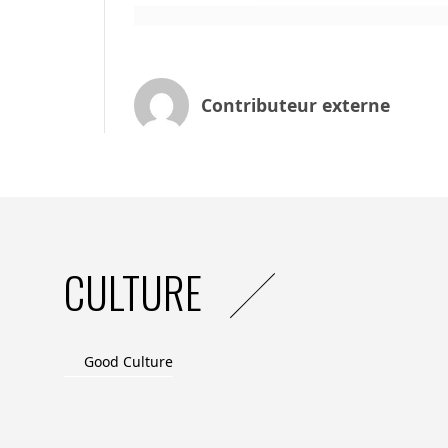
et
intellectuels, d’autres éléments entrent en
adapté à l’utilisateur. Au-delà de l’accès
très disparate
Contributeur externe
chez les personnes en situation de handic
l’environnement social, familial et profess
Alors qu’en 2023, plus de la moitié des si
minimum requis par le référentiel d’acces
2023), il est essentiel de chercher des s
prônant un accompagnement inclusif et 
CULTURE
En s’appuyant sur 47 entretiens de terrain
Connect et La Croix-Rouge française for
numérique des
Good Culture
personnes en situation de handicap :
1) Rendre les personnes en situation de h
montée en compétences en proposant un m