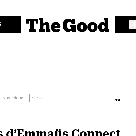
R
ÉV
Numérique
Social
s d’Emmaüs Connect