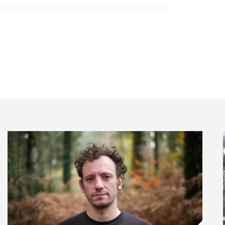
 jeu : l’équipement doit être disponible, accessible et
, la maîtrise des compétences numériques reste encore
ap, en fonction des besoins spécifiques et de
ionnel.
tes présentaient un taux de conformité inférieur au
sibilité RGAA (Baromètre de l’Accessibilité Numérique
olutions pour rendre le numérique accessible à tous en
adapté à chacun.
 et un état de l’art de la littérature existante, Emmaüs
mulent 11 recommandations pour l’inclusion
andicap actrices de leur équipement et de leur
atériel adapté à la personne ou en l’aidant à