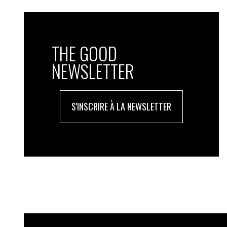
7) Prendre le temps d’établir une analyse 
compétences, attentes, besoins et freins
THE GOOD
8) Personnaliser les accompagnements et
NEWSLETTER
9) Favoriser le travail croisé entre acco
numérique pour croiser les expertises e
S'INSCRIRE À LA NEWSLETTER
10) Favoriser la pair-aidance
11) Encourager la participation des pers
Crédits photo : ©Alex Bonnemaison
EN RÉSUMÉ