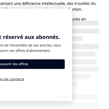
ntant une déficience intellectuelle, des troubles du
itifs ainsi que des premières pistes d’action.
écifiques de ces publics, pallier les lacunes en
ment, identifier et/ou créer des ressources
es publics.
tion Améliorée Alternative (CAA), applications d’aide
pour les personnes en situation de handicap un outil
quotidien au même titre que pour la population valide,
utonomes.
 à de l’équipement, à la connexion, maîtrise des
cas des personnes en situation de handicaps cognitifs