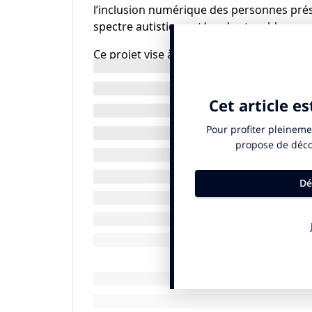
l’inclusion numérique des personnes prése
spectre autistique et/ou des troubles cogn
Ce projet vise à comprendre les besoins sp
termes de
ressources pédagogiques et d’accompagne
pédagogiques adaptées à destination de c
Réseaux sociaux, livres audios, Communica
à la
vie quotidienne : le numérique peut être 
facilitant
l’accès à leurs droits et aux services du 
et
permettant des conditions de vie plus a
Or, qui dit inclusion numérique, dit accès
compétences
de base et capital numérique. Et dans le 