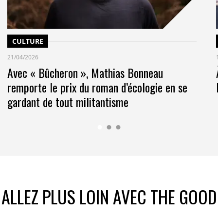
elle puisse s’en saisir en toute autonomie et en
ibles
CULTURE
nement global en s’appuyant sur des outils et
ap
21/04/2026
Avec « Bûcheron », Mathias Bonneau
dans les usages numériques en donnant le choix aux
remporte le prix du roman d’écologie en se
tés du numérique
gardant de tout militantisme
our gagner confiance en soi
nts dans les champs du handicap et de l’inclusion
lusion numérique parmi les proches aidants et les
ALLEZ PLUS LOIN AVEC THE GOOD
ne solution d’orientation vers les acteurs de la
alisés dans le handicap