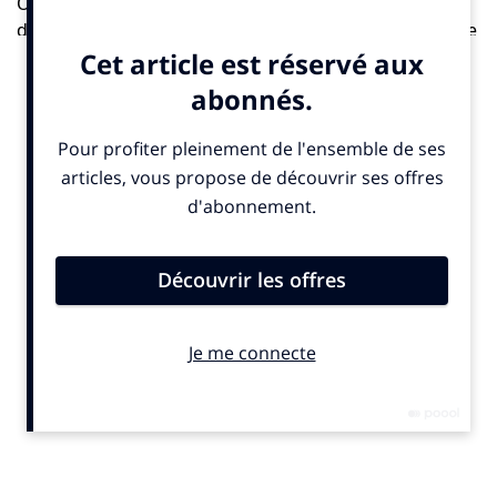
On y trouve les récits alternatifs et les rêves délibérés
d’une trentaine de personnalités : chanteur, auteurs de
BD romancières, cartographe, essayiste, activistes, de
nouveaux prix Nobel ou encore du dernier secrétaire
de l’ONU…L’objectif : se projeter dans 20 ans et nous
renvoyer ce que le monde sera. Refusant l’idée d’éco-
anxiété, Yannick Roudaut veut nous guider vers un
espoir radical. Face au dérèglement climatique tout est
encore possible. L’aventure s’est poursuivie en 2024
notamment avec des rencontres à travers la France.