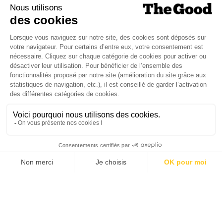
Dans ce numéro, enquête : Comment les
médias luttent-ils contre la désinformation ? |
Palmarès complet du Grand Prix de la Good
Économie 2025 | La grande interview de Marc
Gomes, CEO France & Chief People Officer
EMEA chez The Adecco Group
J'ACHÈTE LE NUMÉRO
JE M'ABONNE 1 AN - 4 NUM.
JE DÉCOUVRE LES NUMÉROS PRÉCÉDENTS
Je suis déjà abonné(e) :
je consulte la revue en