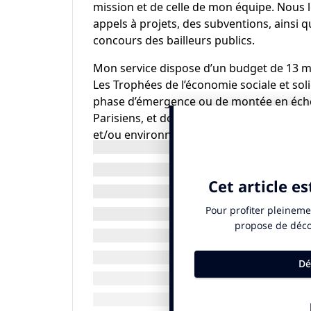
mission et de celle de mon équipe. Nous 
appels à projets, des subventions, ainsi q
concours des bailleurs publics.
Mon service dispose d’un budget de 13 mil
Les Trophées de l’économie sociale et sol
phase d’émergence ou de montée en échel
Parisiens, et dont la portée et l’intérêt 
et/ou environnemental. En 2024, 13 projet
été primés. Un soutien financier de 10 000
portaient des projets dans des domaines au
des personnes en situation de handicap ou l
consommation responsable et l’économie 
Ces Trophées ont lieu tous les ans, en no
prix 2025 aura lieu le mercredi 26 novem
The Good : Parmi tous les projets dép
ces Trophées, certains vous ont-ils ma