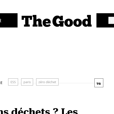
R
ÉV
ESS
paris
zéro déchet
RE
ns déchets ? Les