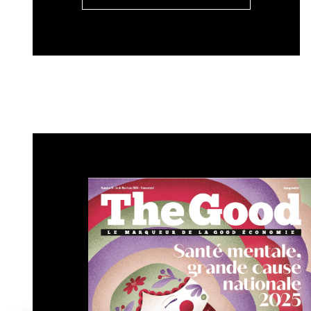
Les déchets qui restent sont enfouis – c’
ce qui est un gaspillage de la matière. Ce
qui sert le réseau urbain mais, dans le c
est le réemploi de la matière en conservant
faut le décomposer pour en extraire les m
industriels pouvant les exploiter. La répara
beaucoup de filières différentes.
The Good : Puisque nous parlons déchet
l’expérimentation de logistique fluvial
déployé sur tout Paris ?
Florentin Letissier : Cette expérimentation
quartier des Deux Rives, du 10 au 21 mars d
particuliers menés en termes d’éco-circular
Rosa Parks et le quartier des Deux Rives.
C’est sur ce quartier des Deux Rives (XII et