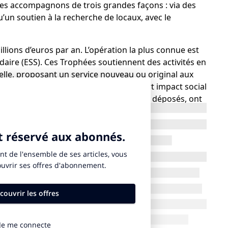
les accompagnons de trois grandes façons : via des
u’un soutien à la recherche de locaux, avec le
lions d’euros par an. L’opération la plus connue est
idaire (ESS). Ces Trophées soutiennent des activités en
le, proposant un service nouveau ou original aux
peuvent être mesurés en fonction d’un fort impact social
s, parmi les 68 dossiers qui avaient été déposés, ont
 euros a été accordé à dix d’entre eux. Les candidats
ssi divers que la lutte contre l’exclusion, l’insertion
’éducation, la formation, le lien social, la
circulaire.
vembre, à l’occasion du Mois de l’ESS. La remise des
bre prochain.
osés et récompensés récemment dans le cadre de
rqués plus que d’autres ?