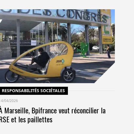
C
14/
Un
po
co
pr
RESPONSABILITÉS SOCIÉTALES
14/04/2026
À Marseille, Bpifrance veut réconcilier la
RSE et les paillettes