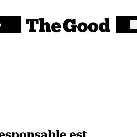
R
ÉV
esponsable est