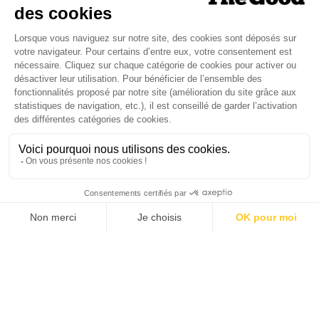
Je suis déjà abonné(e) :
je consulte la revue en
version digitale
SUIVEZ-NOUS