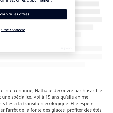
éline Bonnet l’organisatrice de ce concours nous en
imisme peut rimer avec EHPAD. Une belle façon de
d’info continue, Nathalie découvre par hasard le
une spécialité. Voilà 15 ans qu’elle anime
ts liés à la transition écologique. Elle espère
 l’arrêt de la fonte des glaces, profiter des étés