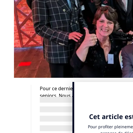
Pour ce dernier épisode de Good Culture
seniors. Nous allons célébrer le bien-viei
ème
Sélection). Les résultats de la 7
édition
L’objectif : mettre en lumière les talents 
dévouement des salariés des maisons de re
de la télé et de l’art. Prix coup de cœur c