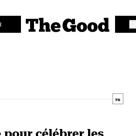
R
ÉV
 pour célébrer les