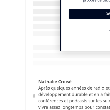
partie de cartes dans Marius de Pagnol. C
raconte la genèse et nous prouve qu’opt
finir ce cycle sur les nouveaux récits.
Nathalie Croisé
Après quelques années de radio et 
développement durable et en a fait 
conférences et podcasts sur les suje
vivre assez longtemps pour constater