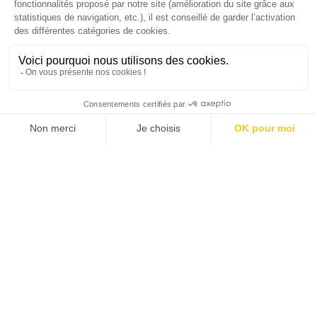
J'ACHÈTE LE NUMÉRO
JE M'ABONNE 1 AN - 4 NUM.
JE DÉCOUVRE LES NUMÉROS PRÉCÉDENTS
Je suis déjà abonné(e) :
je consulte la revue en
version digitale