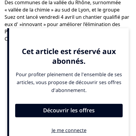
Des communes de la vallée du Rhône, surnommée
« vallée de la chimie » au sud de Lyon, et le groupe
Suez ont lancé vendredi 4 avril un chantier qualifié par
eux d' »innovant » pour améliorer l’élimination des
PFAS de l’eau potable distribuée à 170.000 habitants.
Ces polluants dits « éternels », car quasi-
indestructibles, s’accumulent dans l’air, les sols et les
eaux, et peuvent avoir, selon des études, des effets
néfastes sur la fertilité et favoriser des cancers en cas
d’exposition prolongée.
L’usine de potabilisation de Ternay, dont les sept puits
tirent l’eau de nappes alluviales du Rhône
particulièrement polluées, va remplacer ses six filtres à
charbon actif qui capturent les PFAS par « six réacteurs
à flux descendant ». Le groupe français, spécialisé dans
l’assainissement de l’eau et le traitement des déchets,
et le Syndicat mixte d’eau potable (SMEP) Rhône-Sud,
gestionnaire de l’usine pour une trentaine de