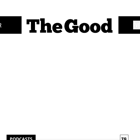
R
ÉV
PODCASTS