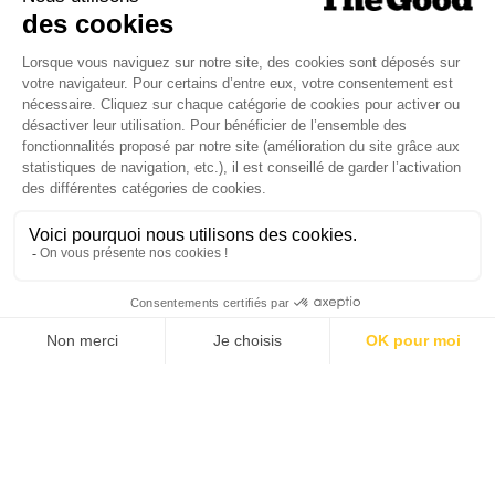
SANTÉ MENTALE, GRANDE
CAUSE NATIONALE 2025
Dans ce numéro, enquête : Comment les
médias luttent-ils contre la désinformation ? |
Palmarès complet du Grand Prix de la Good
Économie 2025 | La grande interview de Marc
Gomes, CEO France & Chief People Officer
EMEA chez The Adecco Group
J'ACHÈTE LE NUMÉRO
JE M'ABONNE 1 AN - 4 NUM.