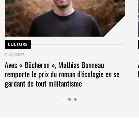
les
our l’environnement que 5 prompts successifs à
fet de gagner jusqu’à 31 points d’EcoIndex soit une
 616 kg eq.CO2.
[2]
CULTURE
21/04/2026
Avec « Bûcheron », Mathias Bonneau
remporte le prix du roman d’écologie en se
gardant de tout militantisme