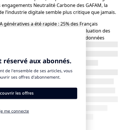
les engagements Neutralité Carbone des GAFAM, la
l’industrie digitale semble plus critique que jamais.
IA génératives a été rapide : 25% des Français
n l’IFOP (contre 16% en mai 2023), l’évaluation des
ifficile, voire impossible. En effet, les données
ata centers qui permettent de les faire fonctionner ne
tie émergée de l’iceberg : les interfaces utilisées pour
e que Razorfish a entrepris, avec l’aide de Green IT, et
tuelles et 6 créatives (image) qui ont été évaluées avec
ner sur une échelle de performance environnementale
hropic), Copilot (Microsoft), Gemini (Google), Mistral