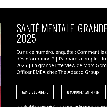
aient progressé de 6 points par rapport à 2022, ils
t progressé (avec des augmentations allant jusqu’à
SANTÉ MENTALE, GRANDE
ée, 45% des sites régressent avec une évolution de -2
2025
Dans ce numéro, enquête : Comment les m
désinformation ? | Palmarès complet du
2025 | La grande interview de Marc Gom
Officer EMEA chez The Adecco Group
J'ACHÈTE LE NUMÉRO
JE M'ABONNE 1 AN - 4 NUM.
Je suis déjà abonné(e) :
je consulte la revue en vers