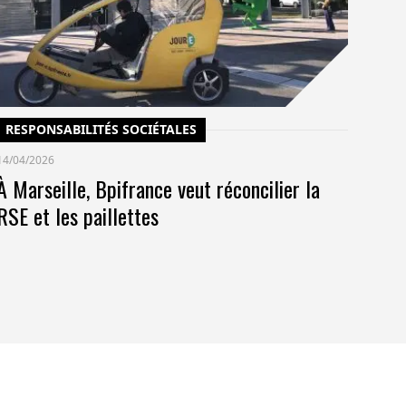
co
pr
RESPONSABILITÉS SOCIÉTALES
14/04/2026
À Marseille, Bpifrance veut réconcilier la
RSE et les paillettes