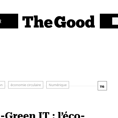
R
ÉV
on
économie circulaire
Numérique
Green IT : l’éco-