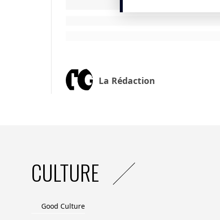
Les 6 IA créatives (images) : Civitai, Dall-
Mistral AI et ChatGPT : les 2 IA textuel
l’environnement.
Au chargement des interfaces
Les IA textuelles évaluées ont un score
La Rédaction
des interfaces. C’est nettement mieux que
acteurs du e-commerce.
er
Après le 1
prompt
Pour un même service rendu, les impacts 
certaines IA sont plus respectueuses de l
CULTURE
Après 5 prompts
Malheureusement, la performance enviro
protocole des 5 prompts, obtenant le scor
Good Culture