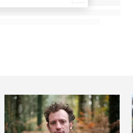
e, Firefly (Adobe), Leonardo AI, MidJourney, Pixlr
les ont les interfaces les moins coûteuses pour
 moyen de C avec un EcoIndex de 55/100 au chargement
 les sites web institutionnels du CAC40 ou que les
varient d’un rapport de 1 à 3, ce qui prouve que
a planète que d’autres.
nnementale s’effondre au fur et à mesure du
e final de E (EcoIndex de 27/100).