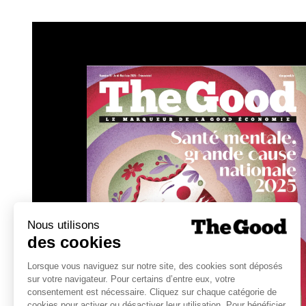
Contrairement à l’année dernière où ils av
stagnent cette année.
En 2023, 75% des acteurs du CAC40 avaien
+28 points par rapport à 2022). Cette ann
à -21 points en 2024.