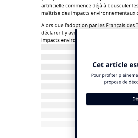
artificielle commence déjà à bousculer 
maîtrise des impacts environnementaux de 
Alors que l’adoption par les Français des 
déclarent y avoir recours en mai 2024 selo
impacts environnementaux associés reste d
concernant l’utilisation des serveurs et d
sont pas accessibles.
Néanmoins, il est possible d’évaluer la par
prompter et les résultats affichés. C’est c
c’est une première en France.
L’étude porte sur 12 IA génératives : 6 tex
l’algorithme EcoIndex pour les position
allant de A à G.
Les 6 IA textuelles : ChatGPT, Claude (Ant
AI, Perplexity