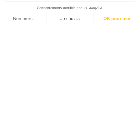
SUIVEZ-NOUS
Agence web
:
Novius
Découvrez le newsletter The Good, le marqueur de