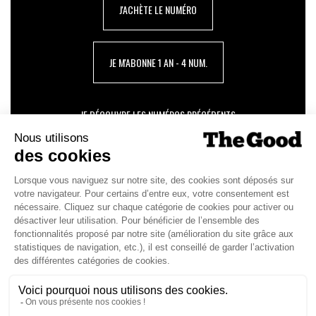
J'ACHÈTE LE NUMÉRO
JE M'ABONNE 1 AN - 4 NUM.
JE DÉCOUVRE LES NUMÉROS PRÉCÉDENTS
Je suis déjà abonné(e) :
je consulte la revue en
version digitale