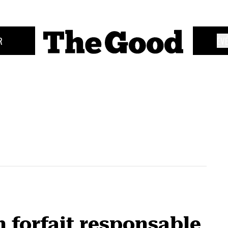
R
ÉV
 forfait responsable