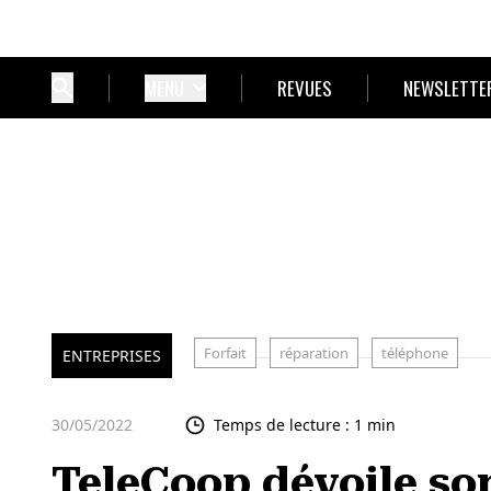
MENU
REVUES
NEWSLETTE
Forfait
réparation
téléphone
ENTREPRISES
30/05/2022
Temps de lecture : 1 min
TeleCoop dévoile son