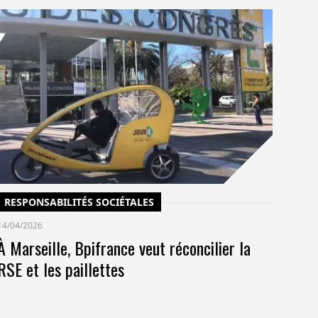
C
14/
Un
po
co
pr
RESPONSABILITÉS SOCIÉTALES
14/04/2026
À Marseille, Bpifrance veut réconcilier la
RSE et les paillettes