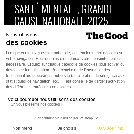
SANTÉ MENTALE, GRANDE
CAUSE NATIONALE 2025
Dans ce numéro, enquête : Comment les
médias luttent-ils contre la désinformation ? |
Palmarès complet du Grand Prix de la Good
Économie 2025 | La grande interview de Marc
Gomes, CEO France & Chief People Officer
EMEA chez The Adecco Group
J'ACHÈTE LE NUMÉRO
JE M'ABONNE 1 AN - 4 NUM.