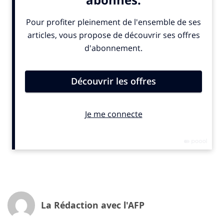
diplomates :
le traité sur la haute mer
, destiné à
encadrer et protéger les eaux internationales — soit
près de la moitié de la planète bleue — a désormais été
ratifié par
50 pays
. La première COP dédiée pourrait se
tenir dès
l’automne 2026
, marquant un nouveau cadre
de gouvernance pour ces espaces longtemps laissés
sans règles.
Pour
Johannes Müller
d’OceanCare, c’est « un
véritable élan mondial » vers une gouvernance plus
juste des océans. Mais dix ratifications manquent
encore pour que le traité entre officiellement en
vigueur.
Fonds marins : tensions autour de l’exploitation
Autre sujet clivant :
l’exploitation minière des grands
fonds marins
, notamment par les États-Unis qui,
absents à Nice, ont lancé leur processus d’autorisation
La Rédaction avec l'AFP
pour extraire des métaux précieux au fond des océans.