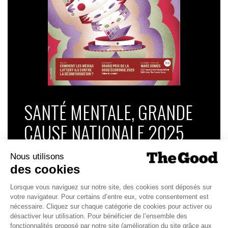
SANTÉ MENTALE, GRANDE
CAUSE NATIONALE 2025
Dans ce numéro, enquête : Comment les
médias luttent-ils contre la désinformation ? |
Palmarès complet du Grand Prix de la Good
Économie 2025 | La grande interview de Marc
Gomes, CEO France & Chief People Officer
EMEA chez The Adecco Group