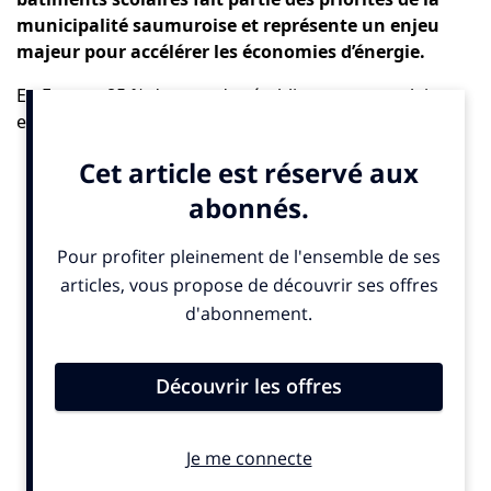
municipalité saumuroise et représente un enjeu
majeur pour accélérer les économies d’énergie.
En France, 85 % du parc des établissements scolaires
est à rénover. Dans ce contexte, Hellio accompagne
plus de 2 000 communes et collectivités pour leur
permettre de réaliser des travaux d’économies
d’énergie. Justement, Hellio a finalisé fin août
l’installation d’une centrale photovoltaïque sur le toit
de l’école primaire publique les Hautes Vignes, située à
Saumur (49). Grâce à la pose de 90 panneaux
photovoltaïques, l’établissement scolaire produit sa
propre énergie solaire pour réduire ses dépenses
d’électricité et gagner en indépendance énergétique.
La rénovation énergétique des bâtiments scolaires fait
partie des priorités de la municipalité saumuroise et
représente un enjeu majeur pour accélérer les
économies d’énergie.
« Nous avons pu entreprendre des
travaux dans notre école avec l’aide de Hellio. Leur expertise