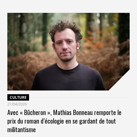
énergie en autoconsommation, et ainsi réduire de
moitié sa dépendance au réseau national électrique.
En effet, avant la pose de panneaux solaires, la
consommation initiale de l’établissement s’élevait à 22
800 kWh. À la suite de l’installation et après environ 1
an de production le gain énergétique devrait atteindre
11 800 kWh.
«
Grâce à la pose de panneaux photovoltaïques, la
collectivité prend le virage des énergies renouvelables tout
en réduisant de manière significative ses factures
énergétiques
», indique
Augustin Bouet
, directeur
Grands Comptes de Hellio.
CULTURE
21/04/2026
Avec « Bûcheron », Mathias Bonneau remporte le
prix du roman d’écologie en se gardant de tout
militantisme