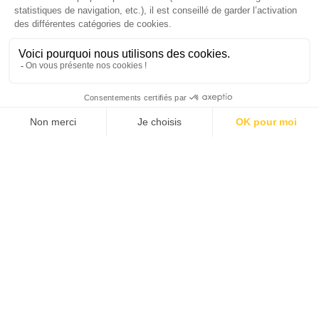
J'ACHÈTE LE NUMÉRO
JE M'ABONNE 1 AN - 4 NUM.
JE DÉCOUVRE LES NUMÉROS PRÉCÉDENTS
Je suis déjà abonné(e) :
je consulte la revue en
version digitale