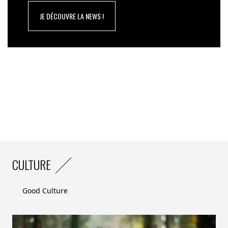
événement douloureux tel qu’un deuil ou une
JE DÉCOUVRE LA NEWS !
séparation, 28% à leur situation personnelle (aidance
et/ou violences familiales), et 26% à des difficultés
économiques. Par ailleurs, 12% évoquent une maladie
chronique et 28% pointent la situation mondiale,
incluant l’éco-anxiété, la situation politique, les conflits,
le terrorisme ou les crises économiques.
… Mais le monde du travail est loin d’être exonéré de
ses responsabilités
La moitié des Français ayant été confrontés à un
trouble de santé mentale (50%) estiment que leur
situation professionnelle a eu un impact sur leur santé
CULTURE
mentale. Parmi eux, 37% pointent directement leur
travail (précarité de l’emploi, stress, charge de travail),
Good Culture
faisant de cette cause la deuxième la plus citée au
global. Enfin, 25% évoquent un déséquilibre entre vie
privée et vie professionnelle, tandis que 7% attribuent