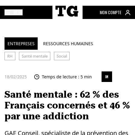
MENU
MON COMPTE
ENTREPRISES
RESSOURCES HUMAINES
RH
Santé mentale
Social
18/02/2025
Temps de lecture : 5 min
Santé mentale : 62 % des
Français concernés et 46 %
par une addiction
GAE Conseil, spécialiste de la prévention des