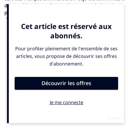
des troubles de santé mentale au cours de leur vie, et
près de 45% en ont souffert au cours de ces cinq
dernières années. Parmi les populations les plus
touchées les femmes se placent en tête avec 69% des
Françaises qui indiquent en avoir déjà souffert, dont
51% au cours des 5 dernières années (contre 54% et
38% pour les hommes). Viennent ensuite les jeunes
avec plus de la moitié des 18-34 ans qui déclarent an
avoir déjà souffert au cours des cinq dernières années
dont
56% des 18-24 ans
et 53% des 25-34 ans (contre
34% des 50-64 ans). Enfin 67% des foyers les plus
modestes se disent dans la même situation.
La moitié des actifs touchés
49% des actifs déclarent avoir été touchés par au
moins un trouble de santé mentale au cours des cinq
dernières années, contre seulement 38% des inactifs.
Par voie de conséquence, le niveau de dépendance est