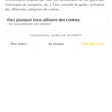
SUIVEZ-NOUS
Agence web
:
Novius