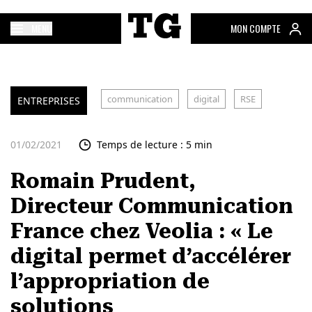
MENU
MON COMPTE
communication
digital
RSE
ENTREPRISES
01/02/2021
Temps de lecture : 5 min
Romain Prudent,
Directeur Communication
France chez Veolia : « Le
digital permet d’accélérer
l’appropriation de
solutions