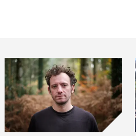
 à impact qui vous a le plus marqué ?
e éphémère située à Stockholm baptisée
ne alimentaire suédoise FELIX. Durant deux jours, en
roduits bio avec des étiquettes indiquant leur impact
ur production à leur transport en passant par
 qui permettait d’orienter sa consommation vers les
s produits étaient indexés sur cette échelle,
sion. Les résultats en rayons sont sans appel : les
es au profit des alternatives végétales rapidement en
c sa carte bancaire ici. Seule la monnaie « CO2e »
tion, le montant était plafonné à 18,9 kilos de CO2 par
ation hebdomadaire maximale fixée par les Accords
ndre conscience de sa participation individuelle aux
ération de sensibilisation que d’un réel test de concept
citation par le prix à un choix plus responsable
our nous soyons obligés de consommer en fonction de
its…