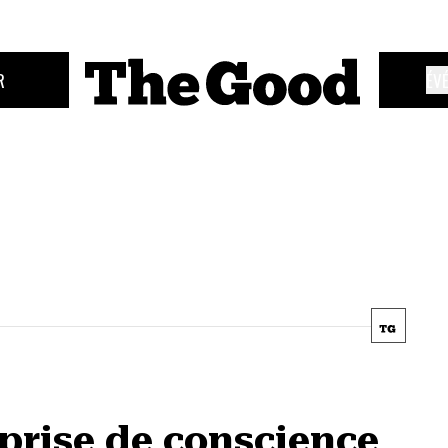
R
ÉV
a prise de conscience