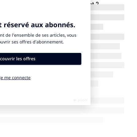
dances des points de vente en ce moment ?
reflet de la société. Si les retailers ont beaucoup
sent que cette tendance ralentit. Désormais, la tech se
st dû aussi au fait que la vague du 100 % e-commerce a
 est celle de la grande prise de conscience écologique,
adoxes. D’un côté de nombreuses enseignes orientent
sitive et vont jusqu’à fixer le tarif de leurs produits
rallèle, certains explorent les métavers et créent des
virtuelles. Les magasins autonomes se multiplient,
nostiques poussés, Amazon digitalise complètement
es lieux dédiés au patrimoine, à l’expression
 aux rencontres et échanges entre « humains »
tte année une tendance émergente et très significative,
nclusif. Aujourd’hui en France, 1 adulte sur 7 est en
es stigmatisations sociétales sont nombreuses et très
mmerces soient les premiers lieux d’ouverture d’esprit
 leur influence sur ce point comme sur celui de la