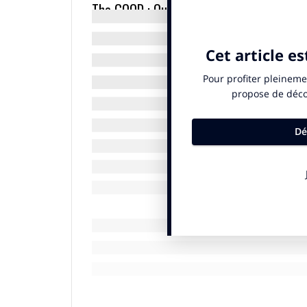
The GOOD : Quelles sont les grandes ten
Rodolphe Bonnasse :
Le commerce est le 
couru derrière le « tout numérique », on 
met au service de l’expérience client. C’e
atteint son plafond de verre. Cette année
mais elle est aussi celle des grands par
leurs réseaux de magasins vers l’énergie po
en fonction de leur impact carbone. En pa
collections commercialisées en monnaies 
l’
intelligence artificielle
effectue des diag
le shopping mode… Mais il se crée aussi d
sensorielle des marques, d’autres dédiés
passionnés. Enfin, j’ai tenu à illustrer ce
celle des initiatives autour du commerce i
situation de handicap ou de limitation, l
diverses. Il est indispensable que nos co
et d’expression de cette société multiple,
transition écologique est indiscutable.