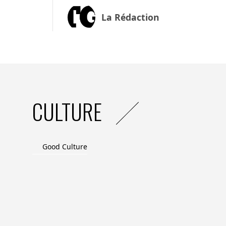
The GOOD : Quel est l’innovation magasin
La Rédaction
Rodolphe Bonnasse :
C’est une boutiqu
Klimatbutiken a été imaginée par l’enseig
octobre 2021, le magasin a présenté ses p
carbone, généré à toutes les étapes de le
l’emballage. En plus de cette information
produits plus responsables, les prix de ce
CULTURE
favorisant ainsi les produits à faible émis
boulettes de viande ont bien été délaissé
rupture de stock. Impossible de payer ave
créée pour l’occasion était valable. Atten
Good Culture
personne, soit l’équivalence en consomm
de Paris. Une limitation efficace pour pre
enjeux planétaires. Il s’agit plus d’une op
marchand. Néanmoins, il démontre que l’in
fonctionne. Et il n’est pas exclu qu’un j
l’émission de CO2 générée par nos produ