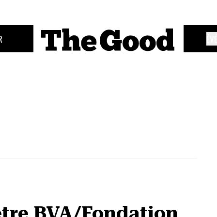
R
ÉV
ètre BVA/Fondation