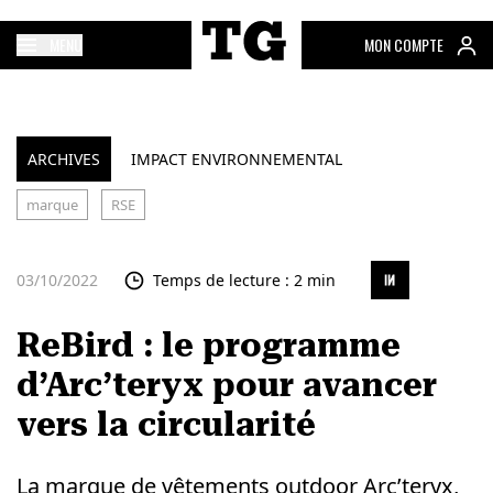
MENU
MON COMPTE
ARCHIVES
IMPACT ENVIRONNEMENTAL
marque
RSE
03/10/2022
Temps de lecture : 2 min
ReBird : le programme
d’Arc’teryx pour avancer
vers la circularité
La marque de vêtements outdoor Arc’teryx,