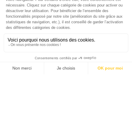
Économie 2025 | La grande interview de Marc
Gomes, CEO France & Chief People Officer
EMEA chez The Adecco Group
J'ACHÈTE LE NUMÉRO
JE M'ABONNE 1 AN - 4 NUM.
JE DÉCOUVRE LES NUMÉROS PRÉCÉDENTS
Je suis déjà abonné(e) :
je consulte la revue en
version digitale