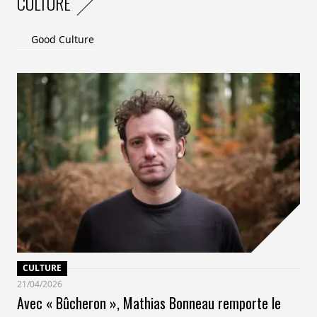
CULTURE
impact environnemental. Initié en 2013, un partenariat
avec le label Bluesign vise à réduire l’impact de la
Good Culture
chimie textile, avec l’ambition de réduire les
consommations d’eau et d’énergie de 50% et de 30%
respectivement.
En outre, “nous cherchons à concevoir des produits en
facilitant leur réparabilité et leur désassemblage. Nous
travaillons également avec nos fournisseurs pour
trouver des solutions à long terme, pour être plus
circulaires”, explique Dominique Showers, qui cite ses
partenariats avec les fabricants Gore Tex et YKK.
CULTURE
21/04/2026
Avec « Bûcheron », Mathias Bonneau remporte le