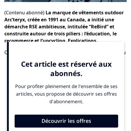
(Contenu abonné)
La marque de vêtements outdoor
Arc’teryx, créée en 1991 au Canada, a initié une
démarche RSE ambitieuse, intitulée “
ReBird
” et
construite autour de trois piliers : l’éducation, le
recommerce et l’upcycling. Explications.
Créée en 1991 dans les montagnes de la côte Ouest du
Canada, Arc’teryx se caractérise par une forte culture
de l’innovation et un ADN technique, qui lui permet de
développer des produits adaptés à la haute montagne
et à la performance. 10% de sa gamme est toujours
fabriquée au Canada, dans son usine Arc’One à
Vancouver, en Colombie britannique, qui emploie
environ 500 personnes.
Depuis 2021, les différentes initiatives d’Arc’teryx en
matière de développement durable sont réunies
autour du programme “ReBird”, qui symbolise la