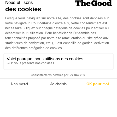
J'ACHÈTE LE NUMÉRO
JE M'ABONNE 1 AN - 4 NUM.
JE DÉCOUVRE LES NUMÉROS PRÉCÉDENTS
Je suis déjà abonné(e) :
je consulte la revue en
version digitale