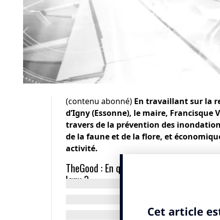
(contenu abonné)
En travaillant sur la 
d’Igny (Essonne), le maire, Francisque V
travers de la prévention des inondatio
de la faune et de la flore, et économiq
activité.
TheGood : En quoi consiste le travail de 
Igny ?
Francisque Vigouroux :
Igny est une com
travaillons depuis quatre ans sur la renat