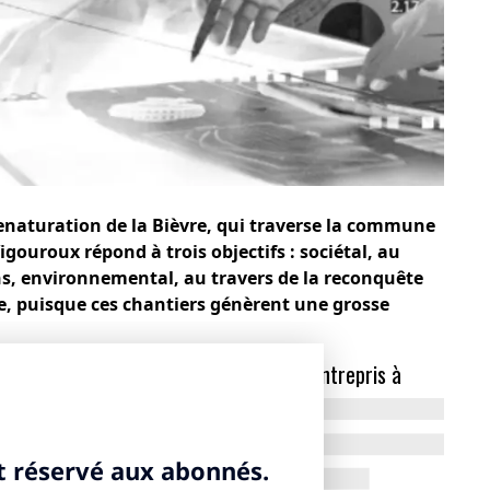
renaturation de la Bièvre, qui traverse la commune
igouroux répond à trois objectifs : sociétal, au
ns, environnemental, au travers de la reconquête
ue, puisque ces chantiers génèrent une grosse
renaturation des berges que vous avez entrepris à
mune traversée par des cours d’eau et nous
uration de ces cours d’eau pour lutter contre les