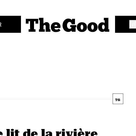
R
ÉV
lit de la rivière