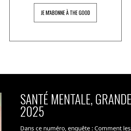
issons le plan pluriannuel d’investissement pour
travaillons aussi sur d’autres modes de chauffage –
JE M'ABONNE À THE GOOD
e plus performants. C’est aussi un gros chantier qui
SANTÉ MENTALE, GRANDE
2025
Dans ce numéro, enquête : Comment les m