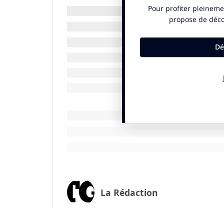
inondations et reconquérir la biodiversit
années, la dernière phase de ce travail ent
en phase de pré-étude. Nous aurons des a
La renaturation consiste à rendre au cour
de l’eau dans son lit naturel. Historiquem
les enterrant, les déviant, les emprisonna
force du courant, créé des cours d’eau arti
déstructuration des cours d’eau créé des
faune et de la flore.
Pour retrouver le lit et les berges d’origi
digues, des berges en béton. Retrouver le
réduire la vitesse de l’eau, de la canalis
Nous réintroduisons une végétation prop
TheGood : Quelles sont les parties prena
La Rédaction
Francisque Vigouroux :
Nous avons d’abor
de l’Eau Seine-Normandie. Ensuite, nous f