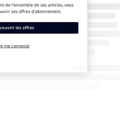
é. Nous allons engager, dans les deux prochaines
repris sur la Bièvre, le cours d’eau principal. On est
ppels d’offres à lancer entre 2024 et 2027.
s d’eau leur aspect naturel et à favoriser l’écoulement
ent, l’activité humaine a dénaturé les cours d’eau en
nt. L’Homme a créé des lignes droites pour utiliser la
ficiels, etc. Ce, à des fins économiques. Mais la
 risques d’inondation, et un appauvrissement de la
ne du cours d’eau, il faut casser des barrages, des
s berges naturelles et un lit plus large permet de
er. Ces opérations s’accompagnent d’un revégétalisation.
ice aux différentes espèces endémiques.
ntes ?
d les financeurs publics ont le principal est l’Agence
aisons travailler tout un ensemble de prestataires,