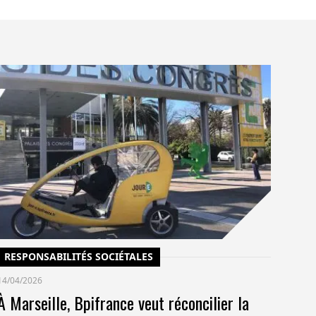
C
14/
Un
po
co
pr
RESPONSABILITÉS SOCIÉTALES
14/04/2026
À Marseille, Bpifrance veut réconcilier la