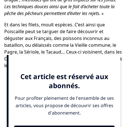
Les techniques douces ainsi que le fait d’acheter toute la
pêche des pêcheurs permettent d’éviter les rejets. »
Et dans les filets, moult espèces. C’est ainsi que
Poiscaille peut se targuer de faire découvrir et
déguster aux Français, des poissons inconnus au
bataillon, ou délaissés comme la Vieille commune, le
Pagre, la Sériole, le Tacaud… Ceux-ci voisinent, dans les
Casiers Poiscaille, avec des espèces plus connues telles
le Bar, la Sole ou les maquereaux, mais aussi des fruits
de mer et des crustacés.
« Nous avons des retours de nos clients qui sont ravis de
découvrir et de déguster des espèces dont ils ignoraient
l’existence ou qu’ils n’auraient jamais songé à acheter. Et les
pêcheurs sont heureux de nous dire que grâce à Poiscaille,
ils peuvent valoriser des espèces qui servaient d’appât ou
étaient rejetées. »
Il arrive même que
« des pêcheurs
abandonnent certaines espèces pour favoriser des poissons