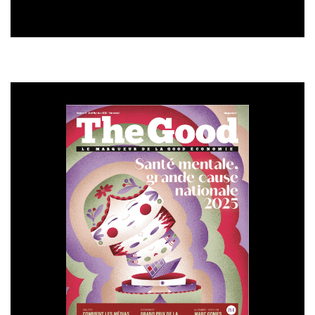
lui était difficile de promettre et d’assurer. Et quand
bien même il n’en parle pas, il y a fort à parier que les
discussions sur les prix étaient également épiques. Les
restaurateurs ne valorisant pas particulièrement
l’aspect durable auprès de leur clientèle.
« Il y a un problème de consommation, commente Charles
Guirriec. En France, les consommateurs manquent
d’information sur les espèces et le client ne va rien
demander quant à la provenance du poisson, les techniques
de pêche, etc. Le restaurateur peut se permettre d’acheter
moins cher une pêche avec des pratiques moins
vertueuses… »
.