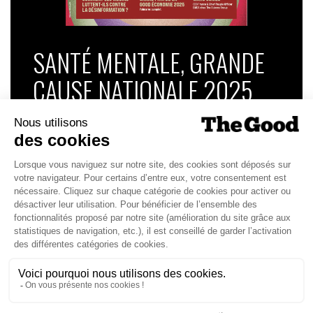
SANTÉ MENTALE, GRANDE
CAUSE NATIONALE 2025
Dans ce numéro, enquête : Comment les
médias luttent-ils contre la désinformation ? |
Palmarès complet du Grand Prix de la Good
Économie 2025 | La grande interview de Marc
Gomes, CEO France & Chief People Officer
EMEA chez The Adecco Group
J'ACHÈTE LE NUMÉRO