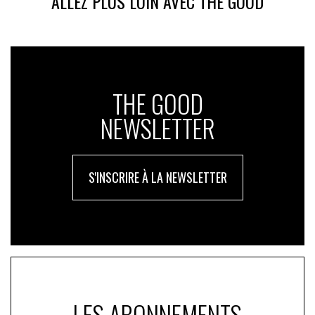
ALLEZ PLUS LOIN AVEC THE GOOD
million en plus qu’avec le système traditionnel, grâce à
Poiscaille ».
Le modèle séduit et l’amont et l’aval : sur ces
quatre années, le chiffres d’affaires cumulé de
Poiscaille représente celui opéré aujourd’hui, soit 18
millions d’euros.
« Je suis fier de me dire que nous sommes
THE GOOD
capables d’avoir un impact sans aller chercher des volumes
immenses de clients.
» Et bien que les tensions sur le
NEWSLETTER
pouvoir d’achat ont été durement ressenties,
« en 2023,
notamment, nous avons eu un et ralentissement »
. Depuis,
le marché est reparti et le circuit court gagne du
S'INSCRIRE À LA NEWSLETTER
terrain.
Le client paie le même prix, pour un pêcheur mieux
rémunéré
Chez Poiscaille, qui emploie 75 salariés et dispose d’un
entrepôt en région parisienne, quasiment toutes les
opérations sont internalisées ; de l’achat du poisson à
LES ABONNEMENTS
la livraison aux clients, dans le respect de la chaîne du