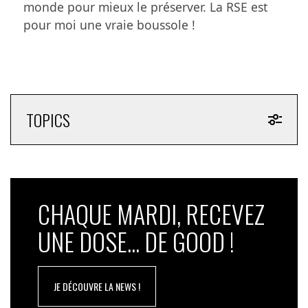
aussi des poissons fumés et des plats-traiteur. »
monde pour mieux le préserver. La RSE est
pour moi une vraie boussole !
Poiscaille a opté pour un système de panier plus
flexible que dans les AMAP.
« Le client est libre d’arrêter
son abonnement quand il le souhaite, il peut changer les
dates de livraison et le contenu. »
Et ne demande pas un
investissement personnel des clients.
TOPICS
CHAQUE MARDI, RECEVEZ
UNE DOSE... DE GOOD !
JE DÉCOUVRE LA NEWS !