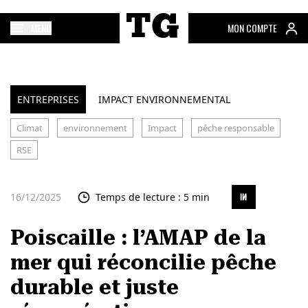
MENU
MON COMPTE
ENTREPRISES
IMPACT ENVIRONNEMENTAL
Climat
environnement
Impact
pêche responsable
RSE
16/12/2025
Temps de lecture : 5 min
Poiscaille : l’AMAP de la
mer qui réconcilie pêche
durable et juste