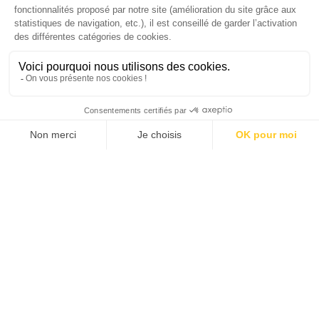
EMEA chez The Adecco Group
J'ACHÈTE LE NUMÉRO
JE M'ABONNE 1 AN - 4 NUM.
JE DÉCOUVRE LES NUMÉROS PRÉCÉDENTS
Je suis déjà abonné(e) :
je consulte la revue en
version digitale