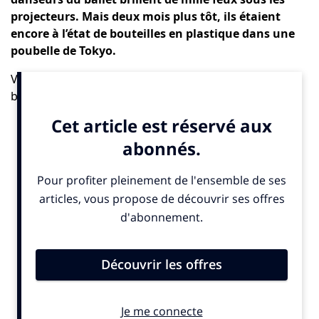
projecteurs. Mais deux mois plus tôt, ils étaient
encore à l’état de bouteilles en plastique dans une
poubelle de Tokyo.
Vêtues de tutus confectionnés à partir de papier à
bulles, les danseuses du spectacle « Plastic » se
saisissent de parapluies transparents, leur offrant une
nouvelle vie après leur abandon dans la capitale
japonaise. D’autres virevoltent entre de gigantesques
murs de bouteilles recyclées. En tout, plus de 10.000
bouteilles en plastique ont été utilisées pour ce
ballet de la compagnie japonaise
K-BALLET
, présenté
début janvier près de Tokyo avec en vedette le danseur
étoile américain
Julian MacKay
, de la compagnie
allemande
Bavarian State Ballet
, à Munich.
La quantité de déchets plastiques a doublé dans le
monde en vingt ans, et seuls 9% d’entre eux sont
effectivement recyclés, selon l’
OCDE
. L’
ONU
estime que