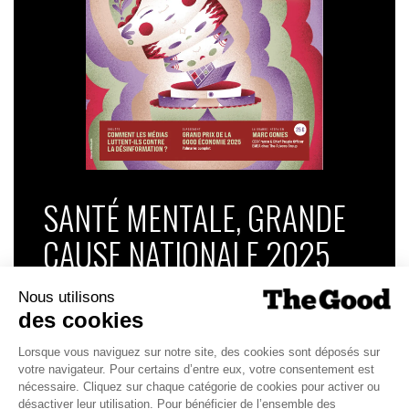
SANTÉ MENTALE, GRANDE
CAUSE NATIONALE 2025
Dans ce numéro, enquête : Comment les
médias luttent-ils contre la désinformation ? |
Palmarès complet du Grand Prix de la Good
Économie 2025 | La grande interview de Marc
Gomes, CEO France & Chief People Officer