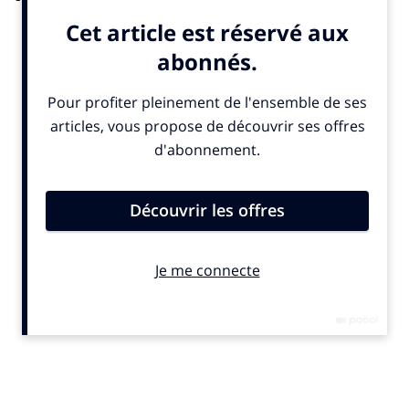
Imaginée par
Nicolas Henry
– artiste photographe,
metteur en scène et plasticien français diplômé des
Beaux-Arts de Paris- et l’association
LeTourDuMonde
,
PhotoClimat a pour ambition de
donner une visibilité
nouvelle aux ONG et fondations
en s’appuyant sur le
pouvoir des images. Reportages, installations et
œuvres contemporaines se déploient dans l’espace
public, accessibles à tous gratuitement.
En 2025,
44 artistes
internationaux dialogueront avec
plus d’une trentaine d’ONG et fondations (Médecins du
Monde, Action contre la Faim, UNICEF, Fondation RAJA-
Danièle Marcovici, France Terre d’Asile, etc.), dans une
scénographie éco-conçue intégrant réemploi et
circularité.
Concordia : un symbole place de la Concorde
Événement phare de cette édition : l’installation