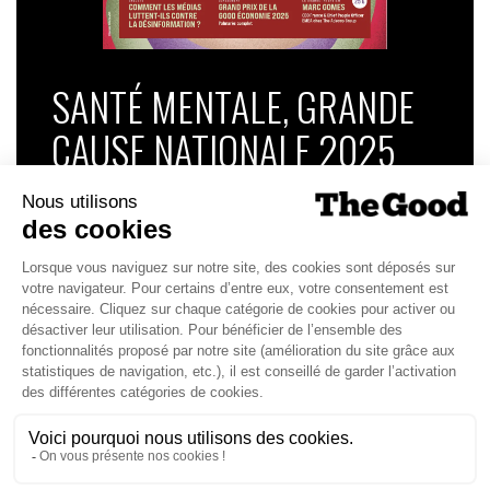
SANTÉ MENTALE, GRANDE
CAUSE NATIONALE 2025
Dans ce numéro, enquête : Comment les
médias luttent-ils contre la désinformation ? |
Palmarès complet du Grand Prix de la Good
Économie 2025 | La grande interview de Marc
Gomes, CEO France & Chief People Officer
EMEA chez The Adecco Group
J'ACHÈTE LE NUMÉRO