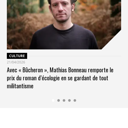
PhotoClimat 2025 confirme son rôle de
biennale
pionnière de l’art engagé
, où photographie,
architecture et culture se mettent au service du climat
et de la solidarité. En transformant l’espace public en
galerie à ciel ouvert, l’événement rappelle qu’au-delà de
l’esthétique, l’image peut être un
levier puissant
d’action et de mobilisation citoyenne
.
CULTURE
21/04/2026
Avec « Bûcheron », Mathias Bonneau remporte le
prix du roman d’écologie en se gardant de tout
militantisme