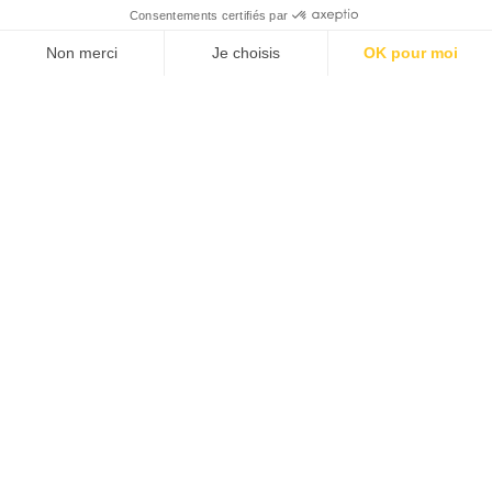
JE M'ABONNE 1 AN - 4 NUM.
JE DÉCOUVRE LES NUMÉROS PRÉCÉDENTS
Je suis déjà abonné(e) :
je consulte la revue en
version digitale
SUIVEZ-NOUS