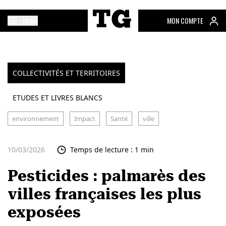
MENU
MON COMPTE
COLLECTIVITÉS ET TERRITOIRES
ETUDES ET LIVRES BLANCS
environnement
Impact
Santé
ville
10/03/2026
Temps de lecture : 1 min
Pesticides : palmarès des
villes françaises les plus
exposées