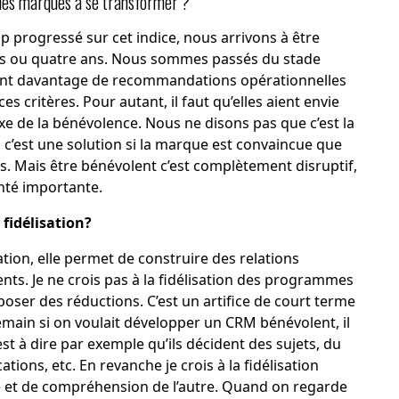
r les marques à se transformer ?
p progressé sur cet indice, nous arrivons à être
ois ou quatre ans. Nous sommes passés du stade
sant davantage de recommandations opérationnelles
s critères. Pour autant, il faut qu’elles aient envie
axe de la bénévolence. Nous ne disons pas que c’est la
, c’est une solution si la marque est convaincue que
clefs. Mais être bénévolent c’est complètement disruptif,
onté importante.
 fidélisation?
sation, elle permet de construire des relations
nts. Je ne crois pas à la fidélisation des programmes
ser des réductions. C’est un artifice de court terme
main si on voulait développer un CRM bénévolent, il
c’est à dire par exemple qu’ils décident des sujets, du
ations, etc. En revanche je crois à la fidélisation
 et de compréhension de l’autre. Quand on regarde