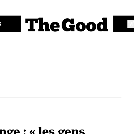
R
ÉV
ge : « les gens