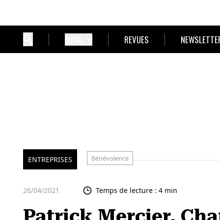
MENU
REVUES
NEWSLETTE
Bénévolence
ENTREPRISES
26/04/2021
Temps de lecture : 4 min
Patrick Mercier, Chan