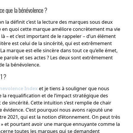
t-ce que la bénévolence ?
on la définit c’est la lecture des marques sous deux
à dire en quoi cette marque améliore concrètement ma vie
 là – et c’est important de le rappeler – d’un élément
ritère est celui de la sincérité, qui est extrêmement
La marque est-elle sincère dans tout ce qu’elle émet,
s de parole et ses actes ? Les deux sont extrêmement
de la bénévolence.
21 ?
nevolence Index
et je tiens à souligner que nous
 la requalification et de l’impact stratégique des
de sincérité. Cette intuition s’est remplie de chair
ne évidence. C’est pourquoi nous avons rajouté une
re 2021, qui est la notion d’étonnement. On peut très
re » et pourtant avoir une marque ennuyante comme la
oncerne toutes les marques qui se demandent