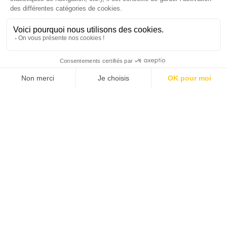
J'ACHÈTE LE NUMÉRO
JE M'ABONNE 1 AN - 4 NUM.
JE DÉCOUVRE LES NUMÉROS PRÉCÉDENTS
Je suis déjà abonné(e) :
je consulte la revue en
version digitale