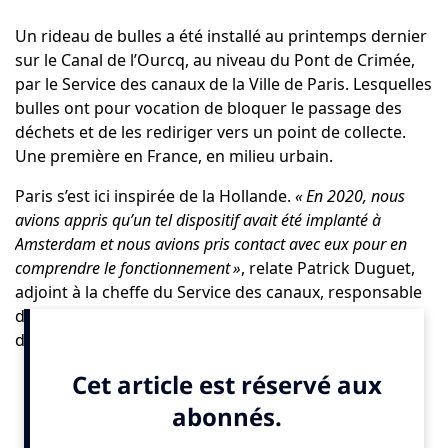
Un rideau de bulles a été installé au printemps dernier
sur le Canal de l’Ourcq, au niveau du Pont de Crimée,
par le
Service des canaux de la Ville de Paris
. Lesquelles
bulles ont pour vocation de bloquer le passage des
déchets et de les rediriger vers un point de collecte.
Une première en France, en milieu urbain.
Paris s’est ici inspirée de la Hollande.
«
En 2020, nous
avions appris qu
’un tel dispositif avait
ét
é implant
é
à
Amsterdam et nous avions pris contact avec eux pour en
comprendre le fonctionnement
»
, relate Patrick Duguet,
adjoint à la cheffe du Service des canaux, responsable
de l’ingénierie fluviale. Séduits, le Service des canaux a
décidé de l’expérimenter sur les voies d’eaux
parisiennes. Après des études de faisabilité,
«
car il y a
des contraintes hydrauliques et techniques
»
, il a été
décidé de positionner un premier rideau de bulle au
niveau du Pont de Crimée, sur le canal de l’Ourcq, en