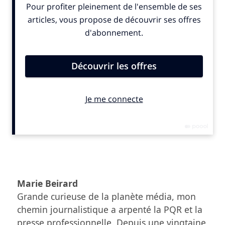
amont de bassin de la Villette. Un lieu qui «accueille »
traditionnellement une accumulation de déchets et …
l’activité Paris Plage.
Si la Ville de Paris a passé un appel d’offres pour cette
opération, le nombre de candidats fut limité :
l’invention est brevetée par une entreprise canadienne,
Canadian Pond
, et seule une société en France travaille
sur ce sujet,
The Searial Cleaners
. « Nous avons signé un
contrat d’exclusivité sur la partie marinas et
collectivités pour déployer cette technologie en France
»,
explique Cyril Boissy, responsable marketing de The
Searial Cleaners
. « Au fil du temps, le groupe, qui a,
notamment, pour mission de fabriquer des collecteurs de
déchets pour les cours d’eau et marinas, a vu le littoral se
Marie Beirard
dégrader dans le monde entier. C’est pour contribuer à
lutter contre ce phénomène qu’il a développé une gamme
Grande curieuse de la planète média, mon
dont fait partie Invisibubble, puisque tel est le nom de ce
chemin journalistique a arpenté la PQR et la
dispositif. »
presse professionnelle. Depuis une vingtaine