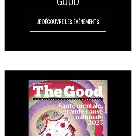
GOOD
les d
échets que nous ramassons afin de mieux en
comprendre l
’origine et tenter d
’agir sur ces sources de
JE DÉCOUVRE LES ÉVÉNEMENTS
pollution
»
, espère Patrick Duguet. Et peut-être réussir
à les valoriser. Car pour l’heure, tout est mélangé, et
l’ensemble, envoyé en centre de stockage.
Paris a été distinguée dans le cadre du
Prix Territoria
2024
pour son dispositif : la Ville a reçu le prix bronze
de la catégorie « Ville durable ».