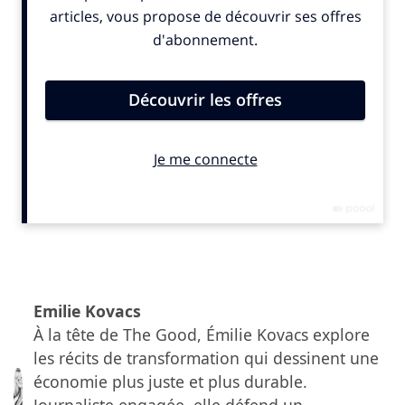
Un modèle adopté par les marques engagées
URC collabore déjà avec plus de 30 marques majeures
de l’outdoor et du textile, parmi lesquelles
Patagonia
,
Emilie Kovacs
lululemon, Levi’s, Arc’teryx, The North Face ou encore
À la tête de The Good, Émilie Kovacs explore
Decathlon.
les récits de transformation qui dessinent une
En 2024, les centres d’Amsterdam et de Londres ont
économie plus juste et plus durable.
réparé plus de 29 000 articles, un volume qui devrait
Journaliste engagée, elle défend un