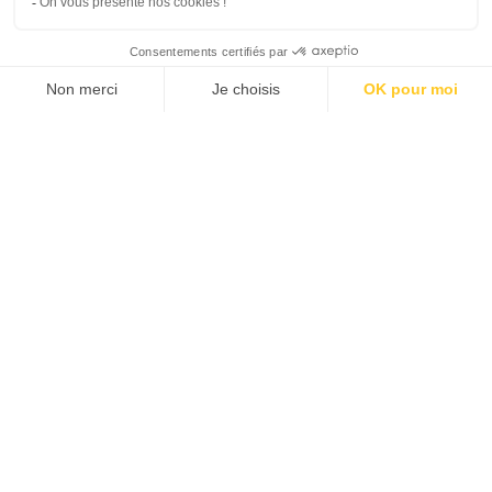
JE M'ABONNE 1 AN - 4 NUM.
JE DÉCOUVRE LES NUMÉROS PRÉCÉDENTS
Je suis déjà abonné(e) :
je consulte la revue en
version digitale
SUIVEZ-NOUS