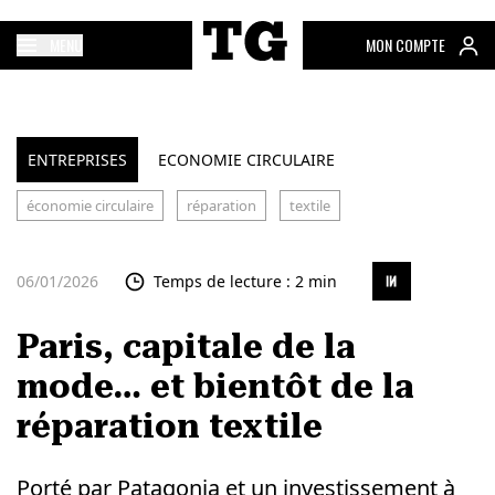
MENU
MON COMPTE
ENTREPRISES
ECONOMIE CIRCULAIRE
économie circulaire
réparation
textile
06/01/2026
Temps de lecture : 2 min
Paris, capitale de la
mode… et bientôt de la
réparation textile
Porté par Patagonia et un investissement à