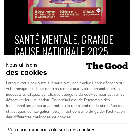
SANTÉ MENTALE, GRANDE
CAUSE NATIONALE 2025
Dans ce numéro, enquête : Comment les
médias luttent-ils contre la désinformation ? |
Palmarès complet du Grand Prix de la Good
Économie 2025 | La grande interview de Marc
Gomes, CEO France & Chief People Officer
EMEA chez The Adecco Group
J'ACHÈTE LE NUMÉRO