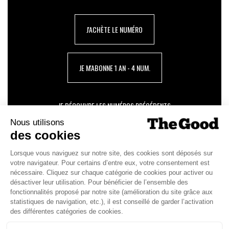
J'ACHÈTE LE NUMÉRO
JE M'ABONNE 1 AN - 4 NUM.
JE DÉCOUVRE LES NUMÉROS PRÉCÉDENTS
Je suis déjà abonné(e) :
je consulte la revue en
version digitale