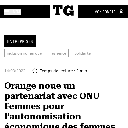
MENU
MON COMPTE
ENTREPRISES
inclusion numérique
résilience
Solidarité
14/03/2022
Temps de lecture : 2 min
Orange noue un
partenariat avec ONU
Femmes pour
l’autonomisation
économique des femmes