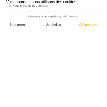
SUIVEZ-NOUS
Agence web
:
Novius