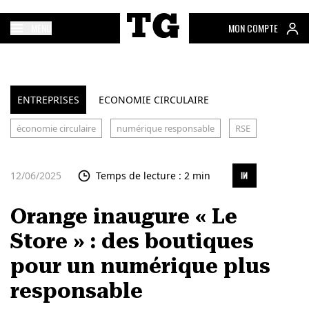
MENU
MON COMPTE
ENTREPRISES
ECONOMIE CIRCULAIRE
économie circulaire
numérique responsable
RSE
12/06/2025
Temps de lecture : 2 min
Orange inaugure « Le
Store » : des boutiques
pour un numérique plus
responsable