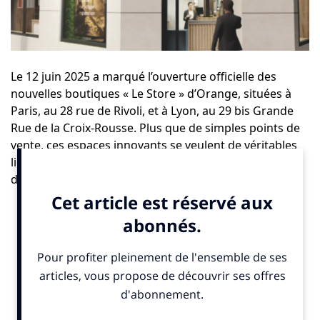
Le 12 juin 2025 a marqué l’ouverture officielle des
nouvelles boutiques «
Le Store
» d’Orange, situées à
Paris, au 28 rue de Rivoli, et à Lyon, au 29 bis Grande
Rue de la Croix-Rousse. Plus que de simples points de
vente, ces espaces innovants se veulent de véritables
lieux de vie, d’échanges et d’apprentissage, en faveur
d’un numérique plus responsable.
Reprise, reconditionnement, réparation et recyclage :
les quatre piliers de l’économie circulaire sont au cœur
du concept. Les clients peuvent désormais :
faire réparer leur smartphone sur place grâce à des
partenaires labellisés,
déposer leurs anciens téléphones dans des bornes