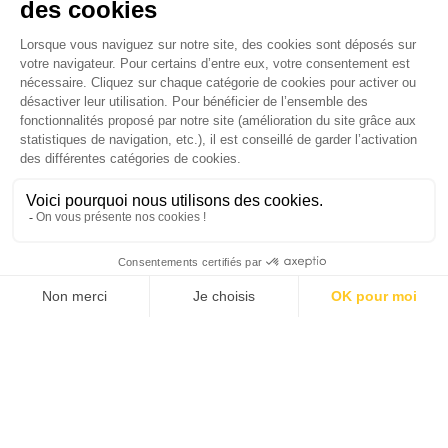
médias luttent-ils contre la désinformation ? |
Palmarès complet du Grand Prix de la Good
Économie 2025 | La grande interview de Marc
Gomes, CEO France & Chief People Officer
EMEA chez The Adecco Group
J'ACHÈTE LE NUMÉRO
JE M'ABONNE 1 AN - 4 NUM.
JE DÉCOUVRE LES NUMÉROS PRÉCÉDENTS
Je suis déjà abonné(e) :
je consulte la revue en
version digitale