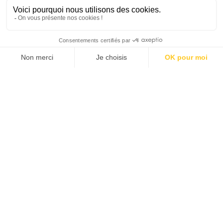
SUIVEZ-NOUS
Agence web
:
Novius