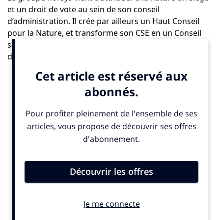
et un droit de vote au sein de son conseil
d’administration. Il crée par ailleurs un Haut Conseil
pour la Nature, et transforme son CSE en un Conseil
social économique et environnemental. Avec ce
dispositif en droite ligne de son modèle de
permaentreprise, norsys, entreprise de services
numériques, innove pour une soutenabilité forte qui
vise à concilier les objectifs économiques,
environnementaux et sociaux. norsys devient ainsi la
première entreprise en Europe à donner à la nature la
place essentielle qui lui revient : celle d’une partie
constituante à mettre au cœur de la gouvernance pour
l’avènement d’un futur vivable.
«
Les entreprises ont donc un choix à faire : se prendre en
main, agir à hauteur des enjeux du 21ème siècle et
défendre le principe de soutenabilité forte pour maintenir à
un niveau constant le capital naturel ; ou laisser la situation
se dégrader, attendre d’hypothétiques futures lois et se