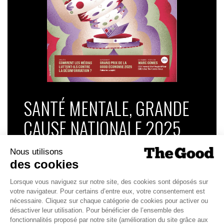
SANTÉ MENTALE, GRANDE
CAUSE NATIONALE 2025
Dans ce numéro, enquête : Comment les
médias luttent-ils contre la désinformation ? |
Palmarès complet du Grand Prix de la Good
Économie 2025 | La grande interview de Marc
Gomes, CEO France & Chief People Officer
EMEA chez The Adecco Group