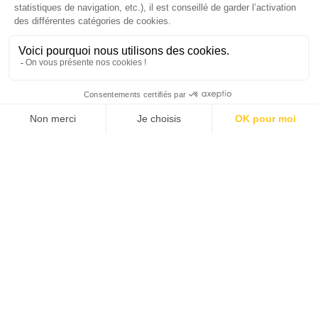
J'ACHÈTE LE NUMÉRO
JE M'ABONNE 1 AN - 4 NUM.
JE DÉCOUVRE LES NUMÉROS PRÉCÉDENTS
Je suis déjà abonné(e) :
je consulte la revue en
version digitale