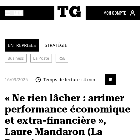
MENU
MON COMPTE
ENTREPRISES
STRATÉGIE
Business
La Poste
RSE
16/09/2025
Temps de lecture : 4 min
« Ne rien lâcher : arrimer
performance économique
et extra-financière »,
Laure Mandaron (La