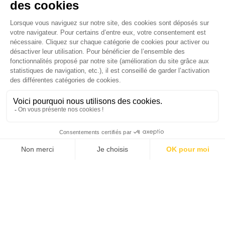
médias luttent-ils contre la désinformation ? |
Pour voter pour LA Personnalité RSE Féminine 2025
Palmarès complet du Grand Prix de la Good
c’est ici :
https://urlr.me/JW8gqe
Économie 2025 | La grande interview de Marc
Gomes, CEO France & Chief People Officer
EMEA chez The Adecco Group
J'ACHÈTE LE NUMÉRO
JE M'ABONNE 1 AN - 4 NUM.
JE DÉCOUVRE LES NUMÉROS PRÉCÉDENTS
Je suis déjà abonné(e) :
je consulte la revue en
version digitale