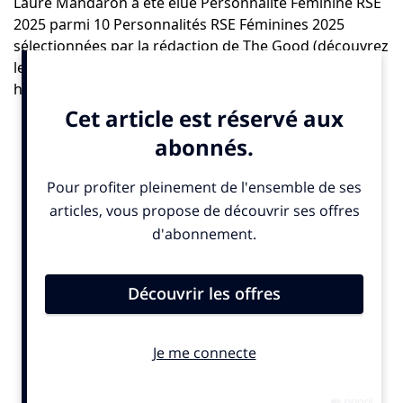
Laure Mandaron a été élue Personnalité Féminine RSE
2025 parmi 10 Personnalités RSE Féminines 2025
sélectionnées par la rédaction de The Good (découvrez
les 10 Femmes sélectionnées ici :
https://urlr.me/u5q3Fj
).
Le trophée de la Personnalité RSE Féminine 2025 a été
remis lors du
Gala des Femmes Inspirantes
, organisé
par The Good, aux Salons Hoche, le 14 octobre. (Pour
en savoir plus cliquez ici:
https://urlr.me/jMS53d
).
The Good :
Après une période d’engouement pour la RSE, on
observe un certain backlash politique. Comment analysez-
vous ce contexte ?
Laure Mandaron :
Le contexte est en effet essentiel.
Nous avons connu un momentum RSE avec un
engouement sans précédent, puis assez vite un
backlash, avant tout politique, qui a beaucoup façonné