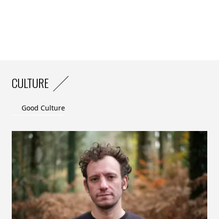
«
Grâce au label BiodiverCity®, nous affirmons qu’il est
possible de bâtir autrement : en respectant les écosystèmes,
en valorisant les ressources locales et en plaçant la nature
au cœur du projet éducatif
», résume Cédric Vavasseur,
responsable commercial chez Bouygues Bâtiment
Centre Sud-Ouest.
CULTURE
Good Culture