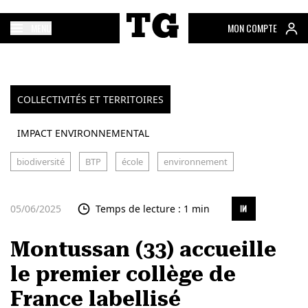
MENU
MON COMPTE
COLLECTIVITÉS ET TERRITOIRES
IMPACT ENVIRONNEMENTAL
biodiversité
BTP
école
environnement
05/06/2025
Temps de lecture : 1 min
Montussan (33) accueille
le premier collège de
France labellisé