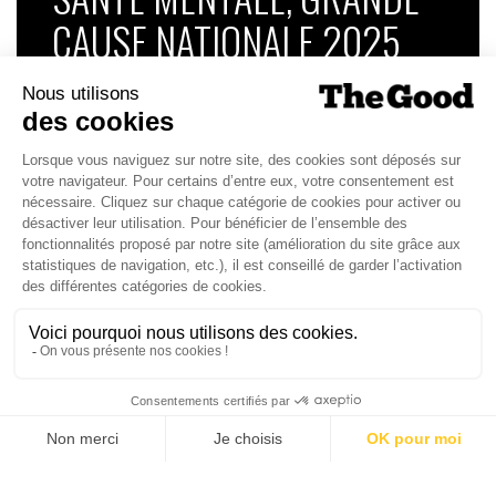
CAUSE NATIONALE 2025
Dans ce numéro, enquête : Comment les
médias luttent-ils contre la désinformation ? |
Palmarès complet du Grand Prix de la Good
Économie 2025 | La grande interview de Marc
Gomes, CEO France & Chief People Officer
EMEA chez The Adecco Group
J'ACHÈTE LE NUMÉRO
JE M'ABONNE 1 AN - 4 NUM.
JE DÉCOUVRE LES NUMÉROS PRÉCÉDENTS