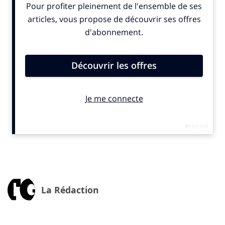
une serre, une classe en plein air ou encore un
observatoire tourné vers le ciel.
Une première nationale : le label BiodiverCity® pour un
collège
C’est une grande première dans le paysage éducatif
français : le collège de Montussan est en passe
d’obtenir le label BiodiverCity® Construction. Ce label
atteste de la prise en compte de la biodiversité à
chaque étape du projet immobilier. Accompagnées par
des écologues et des experts environnementaux, les
équipes ont mis en place des pratiques exemplaires :
terrassement respectueux de la faune, balisage doux
pour la flore, protection des chênes existants,
panneaux de sensibilisation à la biodiversité… Une
vraie leçon de cohabitation entre bâti et vivant
La Rédaction
Un modèle de performance environnementale