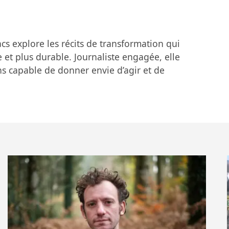
un lieu de rencontres, de rires et d’échanges.
viviaux viendront compléter le programme pour créer
ce. «
Festiff, c’est l’idée que le cinéma peut nous faire du
cs explore les récits de transformation qui
emble
», résume Maurice Barthélémy.
et plus durable. Journaliste engagée, elle
s capable de donner envie d’agir et de
sorguetourisme.com/festiff-220305
.