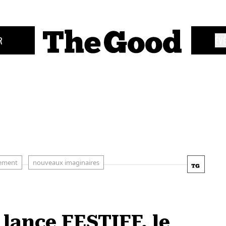
R
ÉV
ement
nouveaux imaginaires
lance FESTIFF, le