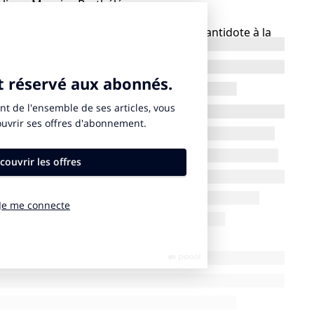
uligne Maurice Barthélémy.
mineuses : la programmation se veut un antidote à la
 sont prévues, suivies de rencontres et de débats
 s’annonce éclectique, du court au long métrage, et
e public. Le festival entend ainsi devenir une
ais aussi un laboratoire pour repenser le rôle du
 crises.
erritoriale
vironnementale. Le festival s’engage à limiter son
che éco-responsable, depuis la logistique jusqu’aux
 travaille avec des partenaires locaux, valorise les
utions durables.
asard. Maurice Barthélémy, attaché à cette ville,
e où le cinéma est aussi un vecteur de lien social et de
es forces vives de la région – associations,
re une expérience collective et festive.