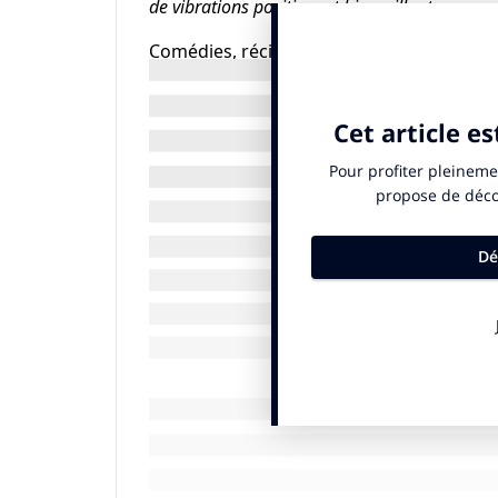
de vibrations positives et bienveillantes
», so
Comédies, récits inspirants, histoires lu
morosité ambiante. Plusieurs projections
avec les équipes artistiques. La sélection
cherchera avant tout à créer du lien avec l
respiration, une bulle de bonne humeur, m
cinéma dans une société traversée par les
Démarche éco-responsable et encrage t
Festiff intègre également une ambition en
empreinte carbone en adoptant une démar
supports de communication. L’organisation
mobilités douces et met en avant des sol
Choisir L’Isle-sur-la-Sorgue n’est pas un h
souhaite inscrire Festiff dans un territoir
dynamisme local. Le festival s’appuie sur l
commerçants, collectivités – pour construi