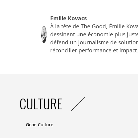
Au-delà des projections, Festiff veut être 
Concerts, animations et événements con
Emilie Kovacs
une atmosphère chaleureuse et fédératri
À la tête de The Good, Émilie Kova
bien, qu’il peut contribuer à mieux vivre ens
dessinent une économie plus juste 
défend un journalisme de solution
Plus d’informations ici :
https://islesurla
réconcilier performance et impact
CULTURE
Good Culture