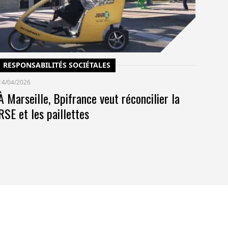
co
pr
RESPONSABILITÉS SOCIÉTALES
14/04/2026
À Marseille, Bpifrance veut réconcilier la
RSE et les paillettes