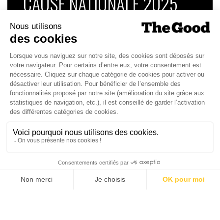
CAUSE NATIONALE 2025
Dans ce numéro, enquête : Comment les
médias luttent-ils contre la désinformation ? |
Palmarès complet du Grand Prix de la Good
Économie 2025 | La grande interview de Marc
Gomes, CEO France & Chief People Officer
EMEA chez The Adecco Group
J'ACHÈTE LE NUMÉRO
JE M'ABONNE 1 AN - 4 NUM.
JE DÉCOUVRE LES NUMÉROS PRÉCÉDENTS