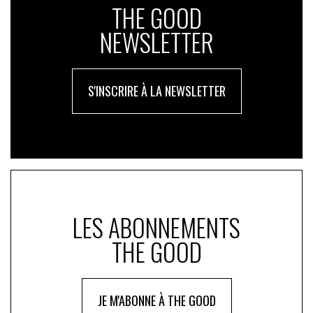
l’anthropocène. Une aubaine qui n’est pas sans effet.
THE GOOD
David Prud’homme, directeur de Digital Campus
NEWSLETTER
Paris
S'INSCRIRE À LA NEWSLETTER
LES ABONNEMENTS
THE GOOD
[1]
Lean ICT, pour une sobriété numérique
, sous la
direction de Hugues Ferreboeuf pour le Shift Project.
JE M'ABONNE À THE GOOD
[2]