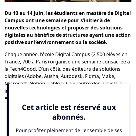
Du 10 au 14 juin, les étudiants en mastère de Digital
Campus ont une semaine pour s’initier à de
nouvelles technologies et proposer des solutions
digitales au bénéfice de structures ayant une action
positive sur l’environnement ou la société.
Chaque année, l’école
Digital Campus
(2 500 élèves en
France, 700 à Paris) organise une semaine consacrée à
la Tech4Good. D’un côté, des éditeurs de solutions
digitales (Adobe, Ausha, Autodesk, Figma, Make,
Microsoft, Notion, Tableau), de l’autre des projets à
impact soutenus par les acteurs de l’économie sociale
et solidaire, Ashoka, Creatis, La Ruche, Singa et
L’Escalator ; au centre, 300 étudiants en mastère
répartis au sein de 12 ateliers thématiques : IA,
automation, design 3D, montage vidéo, no code, AR,
VR, podcast, impression 3D, design d’interface etc.
Quatre jours plus tard, une centaine de livrables remis