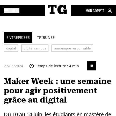
MENU
MON COMPTE
ENTREPRISES
TRIBUNES
digital
digital campus
numérique responsable
27/05/2024
Temps de lecture : 4 min
Maker Week : une semaine
pour agir positivement
grâce au digital
Du 10 au 14 juin, les étudiants en mastère de