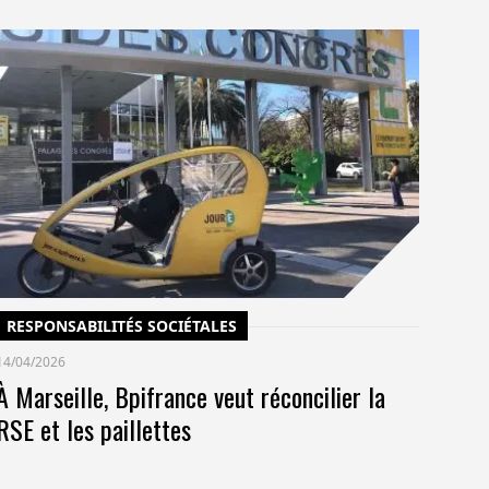
C
14/
Un
po
co
pr
RESPONSABILITÉS SOCIÉTALES
14/04/2026
À Marseille, Bpifrance veut réconcilier la
RSE et les paillettes