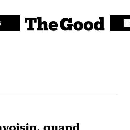
R
ÉV
nvoisin, quand