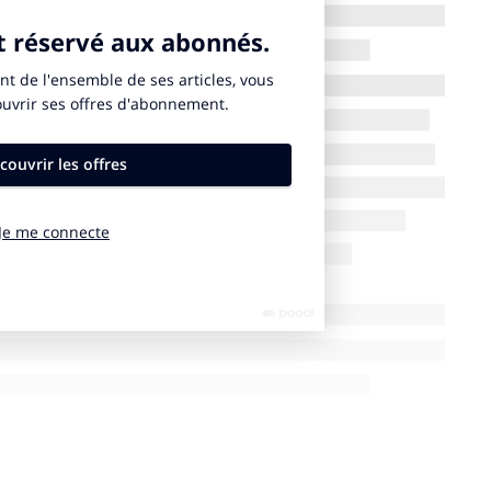
ont
21 fois supérieures à celles des Scopes 1 et 2
reprises
les déclarent, et à peine
8 % fixent des
sont un peu plus nombreuses à s’y atteler (33 % les
 le retard reste considérable.
e l’inaction climatique sont évidents, mais les
ligne
Pierre-François Thaler
, cofondateur et co-PDG
s de Scope 3, les entreprises peuvent protéger leur
îne d’approvisionnement plus résiliente. Le moment
s efficace se trouve chez les fournisseurs. »
s actuels en faveur de la décarbonation des chaînes
r un
retour sur investissement trois à six fois
s liées aux futures réglementations carbone.
ubir.
ciales
», alerte
Diana Dimitrova
, directrice associée