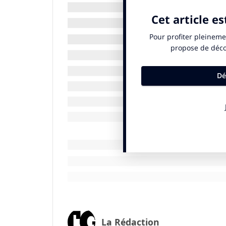
En moyenne, les émissions de Scope 3 s
combinés
. Pourtant, seules
24 % des ent
objectifs de réduction
. En France, elles 
déclarent, 11 % fixent des objectifs), mais
«
Les risques financiers qui découlent d
opportunités le sont tout autant
», sou
d’EcoVadis. « En s’attaquant aux émission
rentabilité tout en construisant une cha
d’agir, c’est maintenant, et le levier le plu
Des investissements rentables
Le rapport estime que les investissement
d’approvisionnement pourraient génére
supérieur
, grâce à l’évitement des perte
En clair : anticiper coûte moins cher que s
La Rédaction
«
Les cinq prochaines années seront cru