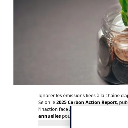
Ignorer les émissions liées à la chaîne d’
Selon le
2025 Carbon Action Report
, pub
l’inaction face au Scope 3 pourrait repré
annuelles
pour les entreprises à l’échell
Scope 3 : un risque massif, une opport