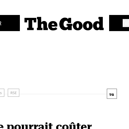
R
ÉV
s
RSE
e pourrait coûter