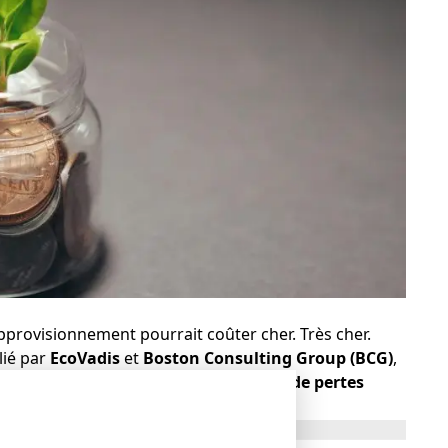
approvisionnement pourrait coûter cher. Très cher.
lié par
EcoVadis
et
Boston Consulting Group (BCG)
,
senter
plus de 500 milliards de dollars de pertes
e mondiale dès 2030.
unité stratégique