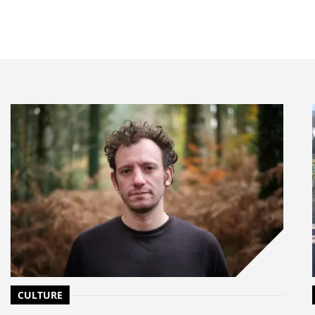
de Scope 3 transforment les chaînes
inte réglementaire en facteur déterminant de
ards de dollars de passifs annuels sont en jeu, mais
ence et rendement. »
ransformer ce risque en opportunité :
ves conjointes de réduction.
is, jusqu’au niveau produit.
uvernance climat dédiée.
dèle bas-carbone.
tion des émissions.
dis issues de
133 000 notations carbone couvrant 83
5 pays
, enrichies par l’expertise analytique du BCG.
CULTURE