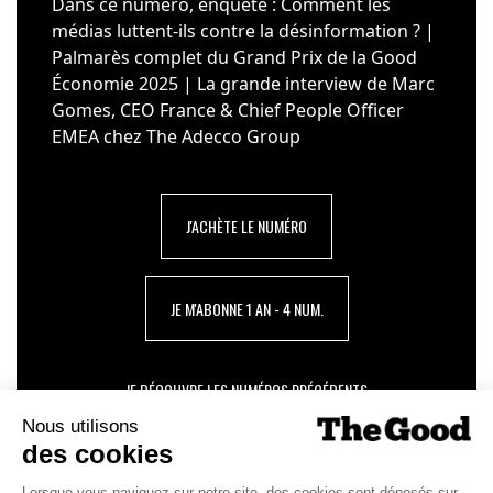
Dans ce numéro, enquête : Comment les
médias luttent-ils contre la désinformation ? |
Palmarès complet du Grand Prix de la Good
Économie 2025 | La grande interview de Marc
Gomes, CEO France & Chief People Officer
EMEA chez The Adecco Group
J'ACHÈTE LE NUMÉRO
JE M'ABONNE 1 AN - 4 NUM.
JE DÉCOUVRE LES NUMÉROS PRÉCÉDENTS
Je suis déjà abonné(e) :
je consulte la revue en
version digitale