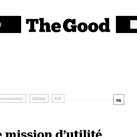
R
ÉV
mmunication
Médias
RSE
 mission d’utilité