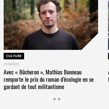
ntenus. Nous avons lancé des productions dédiées –
 Terre,
Investir Responsable,
ou de
tenu des événements comme ChangeNOW et
nformer, inspirer et inciter à l’action.
e empreinte carbone d’ici 2030 (base 2018).
nt imprimés sur papier recyclé, 70% du papier est
é un plan de sobriété numérique.
CULTURE
21/04/2026
 chaîne de valeur publicitaire, avec la mesure
Avec « Bûcheron », Mathias Bonneau
campagnes publicitaires, des offres
low impact
sur la
remporte le prix du roman d’écologie en se
gardant de tout militantisme
bilisez un écosystème autour de la transition
plus puissants selon vous pour embarquer les