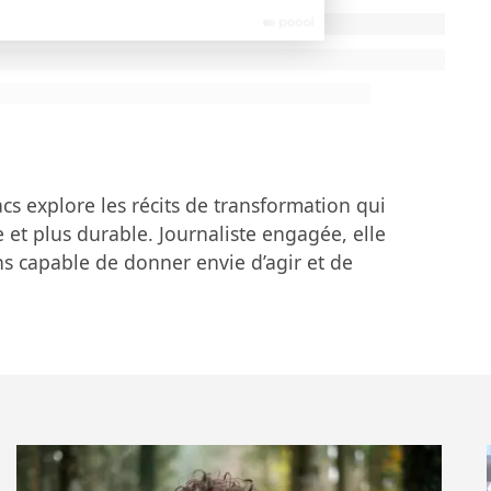
 la façon dont les équipes sont organisées. On
eur, que la personne en charge du business ou de la
Cela me semble traduire la volonté d’articuler
pposer. C’est une trajectoire enthousiasmante, mais
es avez-vous mises en place récemment pour
cs explore les récits de transformation qui
et plus durable. Journaliste engagée, elle
e Les Échos–Le Parisien ?
s capable de donner envie d’agir et de
.
prise – groupe de presse ou pas – ne peut prétendre
 ses propres pratiques. Chez nous, l’approche
ôle de média et notre responsabilité en tant
e transversaliser l’enjeu climatique à l’ensemble des
é 75% des journalistes aux enjeux climatiques pour