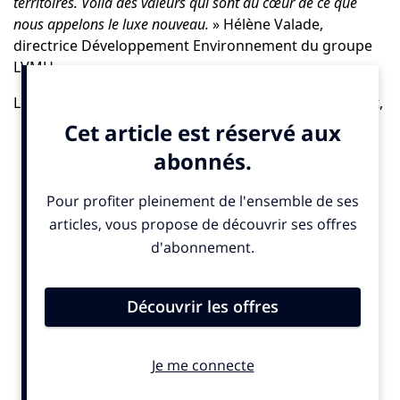
territoires. Voilà des valeurs qui sont au cœur de ce que
nous appelons le luxe nouveau.
» Hélène Valade,
directrice Développement Environnement du groupe
LVMH
Le luxe évolue et se réinvente. Dans cet ouvrage inédit,
vingt-cinq figures influentes – directeurs visionnaires,
artisans d’exception, créateurs renommés – partagent
avec lucidité et audace leur savoir-faire et leur
expertise sur les mutations qui redéfinissent cet
univers de prestige. Ces acteurs majeurs, à la pointe de
l’industrie du luxe, expliquent comment ils abordent
les enjeux éthiques, les choix stratégiques et les
tendances qui façonnent le luxe d’aujourd’hui et de
demain. Chacun apporte un éclairage unique sur les
valeurs et les transformations qui redéfinissent
l’essence même du luxe, des ateliers de création aux
grandes maisons, où se dessine un luxe plus
authentique et responsable, en accord avec les