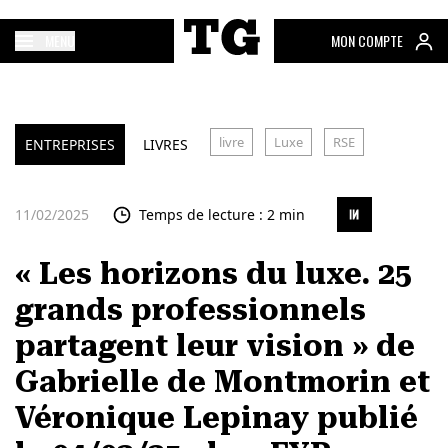
MENU
MON COMPTE
livre
Luxe
RSE
ENTREPRISES
LIVRES
11/02/2025
Temps de lecture : 2 min
« Les horizons du luxe. 25
grands professionnels
partagent leur vision » de
Gabrielle de Montmorin et
Véronique Lepinay publié