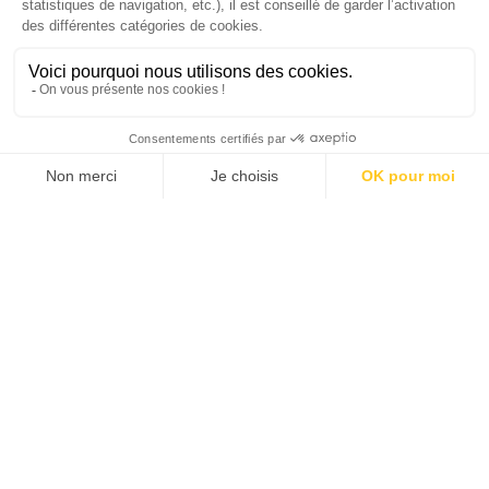
J'ACHÈTE LE NUMÉRO
JE M'ABONNE 1 AN - 4 NUM.
JE DÉCOUVRE LES NUMÉROS PRÉCÉDENTS
Je suis déjà abonné(e) :
je consulte la revue en
version digitale